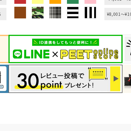
S
¥8,001〜¥1