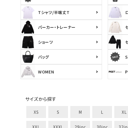
キーワードから探す
価格か
Tシャツ/半端丈T
search
パーカー・トレーナー
ショーツ
カテゴリ
バッグ
S
WOMEN
サイズ
S
M
L
X
29inc
30inc
32inc
34
カラー
サイズから探す
XS
S
M
L
XL
XXL
XXXL
29inc
30inc
32in