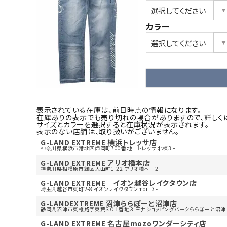
カラー
表示されている在庫は、前日時点の情報になります。
在庫ありの表示でも売り切れの場合がありますので、詳しく
サイズとカラーを選択すると在庫状況が表示されます。
表示のない店舗は、取り扱いがございません。
G-LAND EXTREME 横浜トレッサ店
神奈川県横浜市港北区師岡町700番地 トレッサ 北棟3Ｆ
G-LAND EXTREME アリオ橋本店
神奈川県相模原市緑区大山町1-22 アリオ橋本 2F
G-LAND EXTREME イオン越谷レイクタウン店
埼玉県越谷市東町2-8 イオンレイクタウンmori 3F
G-LANDEXTREME 沼津ららぽーと沼津店
静岡県沼津市東椎路字東荒３０１番地３ 三井ショッピングパークららぽーと沼津 3
G-LAND EXTREME 名古屋mozoワンダーシティ店