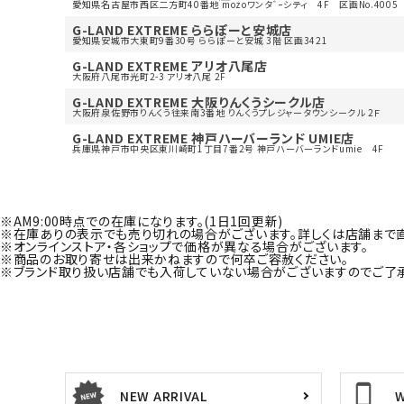
愛知県名古屋市西区二方町40番地 mozoワンタﾞｰシティ 4F 区画No.4005
G-LAND EXTREME ららぽーと安城店
愛知県安城市大東町9番30号 ららぽーと安城 3階 区画3421
G-LAND EXTREME アリオ八尾店
大阪府八尾市光町2-3 アリオ八尾 2F
G-LAND EXTREME 大阪りんくうシークル店
大阪府泉佐野市りんくう往来南3番地 りんくうプレジャータウンシークル 2Ｆ
G-LAND EXTREME 神戸ハーバーランド UMIE店
兵庫県神戸市中央区東川崎町1丁目7番2号 神戸ハーバーランドumie 4F
※AM9:00時点での在庫になります。(1日1回更新)
※在庫ありの表示でも売り切れの場合がございます。詳しくは店舗まで
※オンラインストア・各ショップで価格が異なる場合がございます。
※商品のお取り寄せは出来かねますので何卒ご容赦ください。
※ブランド取り扱い店舗でも入荷していない場合がございますのでご了承
NEW ARRIVAL