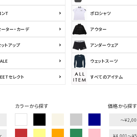
ら探す
並び順
ロンT
ポロシャツ
円 ～
円
セーター・カーデ
アウター
セットアップ
アンダーウェア
ALE
ウェットスーツ
PEETセレクト
すべてのアイテム
L
XXL
XXXL
inc
36inc
38inc
40inc
KIDS
カラーから探す
価格から探す
〜¥2,00
絞り込んで検索する
tune
c
¥4,001〜¥5