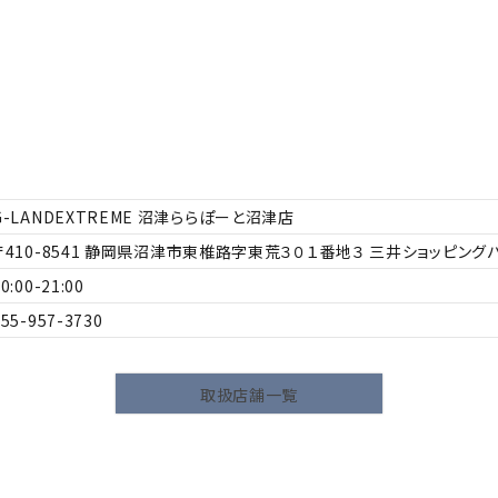
G-LANDEXTREME 沼津ららぽーと沼津店
410-8541
静岡県沼津市東椎路字東荒３０１番地３ 三井ショッピングパ
0:00-21:00
055-957-3730
ら探す
並び順
取扱店舗一覧
円 ～
円