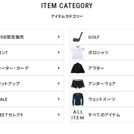
ITEM CATEGORY
アイテムカテゴリー
WEB限定販売
GOLF
L
XXL
XXXL
inc
36inc
38inc
40inc
KIDS
ロンT
ポロシャツ
セーター・カーデ
アウター
絞り込んで検索する
tune
セットアップ
アンダーウェア
ALE
ウェットスーツ
PEETセレクト
すべてのアイテム