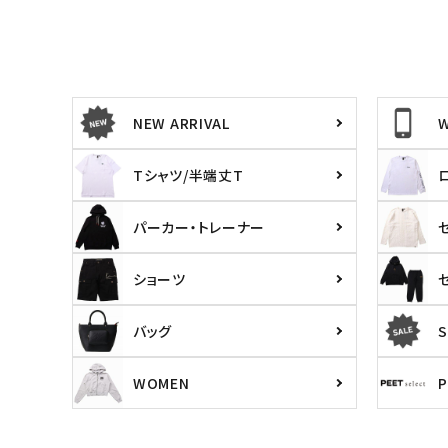
サイズ
NEW ARRIVAL
S
M
L
X
29inc
30inc
32inc
34
カラー
Tシャツ/半端丈T
パーカー・トレーナー
ショーツ
バッグ
S
WOMEN