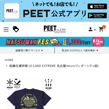
0
person
shopping_cart
店舗受け取りサービス
税込¥16,000以上で送料無料
新規会員登録｜ログイン
HOME
店舗在庫詳細 (G-LAND EXTREME 名古屋mozoワンダーシティ店)
ご利用ガイド
search