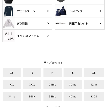
ウェットスーツ
ラッピング
WOMEN
PEETセレクト
すべてのアイテム
サイズから探す
キーワードから探す
search
XS
S
M
L
XL
価格から探す
XXL
XXXL
29inc
30inc
32inc
円 ～
円
34inc
36inc
38inc
40inc
KIDS
並び順