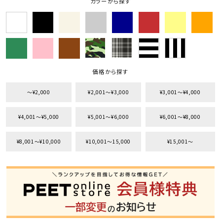
カラーから探す
カテゴリ
サイズ
価格から探す
S
M
L
〜¥2,000
¥2,001〜¥3,000
¥3,001〜¥4,000
XL
XXL
XXXL
29inc
30inc
32inc
34inc
36inc
38inc
¥4,001〜¥5,000
¥5,001〜¥6,000
¥6,001〜¥8,000
40inc
KIDS
カラー
¥8,001〜¥10,000
¥10,001〜15,000
¥15,001〜
tune
絞り込んで検索する