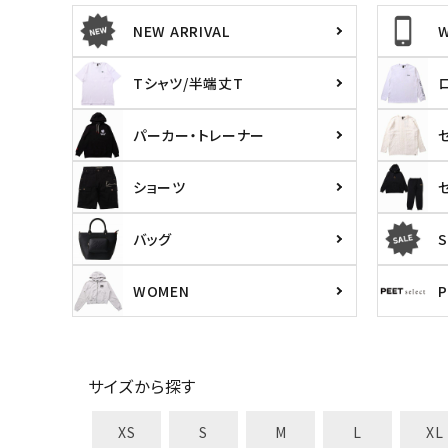
NEW ARRIVAL
キーワードから探す
価格か
Tシャツ/半端丈T
search
パーカー・トレーナー
カテゴリ
ショーツ
バッグ
S
サイズ
WOMEN
S
M
L
X
29inc
30inc
32inc
34
カラー
サイズから探す
XS
S
M
L
XL