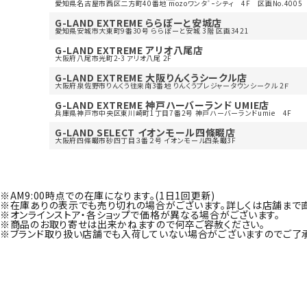
愛知県名古屋市西区二方町40番地 mozoワンタﾞｰシティ 4F 区画No.4005
G-LAND EXTREME ららぽーと安城店
愛知県安城市大東町9番30号 ららぽーと安城 3階 区画3421
G-LAND EXTREME アリオ八尾店
大阪府八尾市光町2-3 アリオ八尾 2F
G-LAND EXTREME 大阪りんくうシークル店
大阪府泉佐野市りんくう往来南3番地 りんくうプレジャータウンシークル 2Ｆ
G-LAND EXTREME 神戸ハーバーランド UMIE店
兵庫県神戸市中央区東川崎町1丁目7番2号 神戸ハーバーランドumie 4F
G-LAND SELECT イオンモール四條畷店
大阪府四條畷市砂四丁目３番２号 イオンモール四条畷3F
※AM9:00時点での在庫になります。(1日1回更新)
※在庫ありの表示でも売り切れの場合がございます。詳しくは店舗まで
※オンラインストア・各ショップで価格が異なる場合がございます。
※商品のお取り寄せは出来かねますので何卒ご容赦ください。
※ブランド取り扱い店舗でも入荷していない場合がございますのでご了承