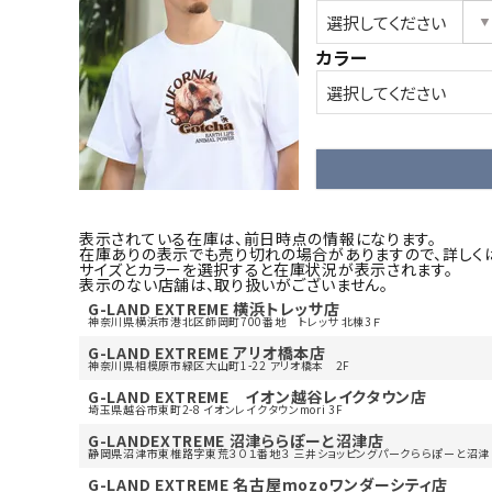
カラー
表示されている在庫は、前日時点の情報になります。
在庫ありの表示でも売り切れの場合がありますので、詳しく
サイズとカラーを選択すると在庫状況が表示されます。
表示のない店舗は、取り扱いがございません。
G-LAND EXTREME 横浜トレッサ店
神奈川県横浜市港北区師岡町700番地 トレッサ 北棟3Ｆ
G-LAND EXTREME アリオ橋本店
神奈川県相模原市緑区大山町1-22 アリオ橋本 2F
G-LAND EXTREME イオン越谷レイクタウン店
埼玉県越谷市東町2-8 イオンレイクタウンmori 3F
G-LANDEXTREME 沼津ららぽーと沼津店
静岡県沼津市東椎路字東荒３０１番地３ 三井ショッピングパークららぽーと沼津 3
G-LAND EXTREME 名古屋mozoワンダーシティ店