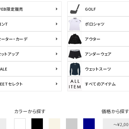
WEB限定販売
GOLF
ら探す
並び順
ロンT
ポロシャツ
円 ～
円
セーター・カーデ
アウター
セットアップ
アンダーウェア
ALE
ウェットスーツ
PEETセレクト
すべてのアイテム
L
XXL
XXXL
inc
36inc
38inc
40inc
KIDS
カラーから探す
価格から探す
〜¥2,00
絞り込んで検索する