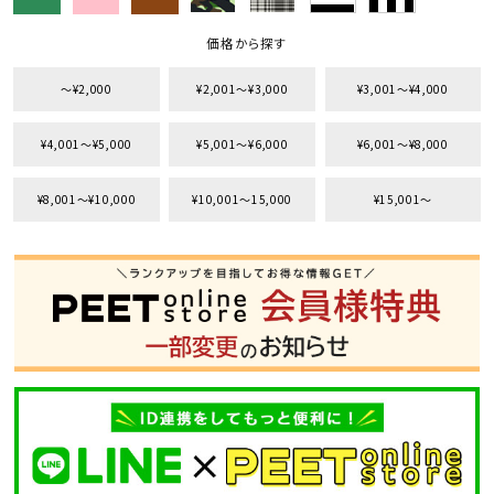
search
価格から探す
価格から探す
〜¥2,000
¥2,001〜¥3,000
¥3,001〜¥4,000
円 ～
円
¥4,001〜¥5,000
¥5,001〜¥6,000
¥6,001〜¥8,000
並び順
¥8,001〜¥10,000
¥10,001〜15,000
¥15,001〜
カテゴリ
サイズ
S
M
L
XL
XXL
XXXL
29inc
30inc
32inc
34inc
36inc
38inc
40inc
KIDS