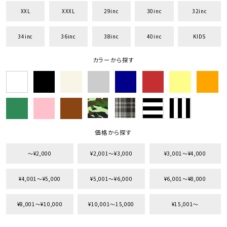
XXL
XXXL
29inc
30inc
32inc
34inc
36inc
38inc
40inc
KIDS
キーワードから探す
カラーから探す
search
価格から探す
円 ～
円
並び順
価格から探す
〜¥2,000
¥2,001〜¥3,000
¥3,001〜¥4,000
カテゴリ
¥4,001〜¥5,000
¥5,001〜¥6,000
¥6,001〜¥8,000
¥8,001〜¥10,000
¥10,001〜15,000
¥15,001〜
サイズ
S
M
L