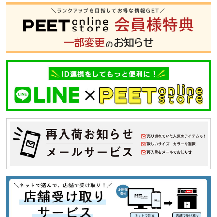
XL
XXL
XXXL
29inc
30inc
32inc
34inc
36inc
38inc
40inc
KIDS
カラー
tune
絞り込んで検索する