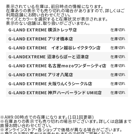
表示されている在庫は、前日時点の情報になります。
在庫ありの表示でも売り切れの場合がありますので、詳しくはご
利用店舗にお問い合わせください。
サイズとカラーを選択すると在庫状況が表示されます。
表示のない店舗は、取り扱いがございません。
G-LAND EXTREME 横浜トレッサ店
在庫切れ
G-LAND EXTREME アリオ橋本店
在庫切れ
G-LAND EXTREME イオン越谷レイクタウン店
在庫切れ
G-LANDEXTREME 沼津ららぽーと沼津店
在庫切れ
G-LAND EXTREME 名古屋mozoワンダーシティ店
在庫切れ
G-LAND EXTREME アリオ八尾店
在庫切れ
G-LAND EXTREME 大阪りんくうシークル店
在庫切れ
G-LAND EXTREME 神戸ハーバーランド UMIE店
在庫切れ
※AM9:00時点での在庫になります。(1日1回更新)
※在庫ありの表示でも売り切れの場合がございます。詳しくは店舗まで
直接お問い合わせください。
※オンラインストア・各ショップで価格が異なる場合がございます。
※商品のお取り寄せは出来かねますので何卒ご容赦ください。