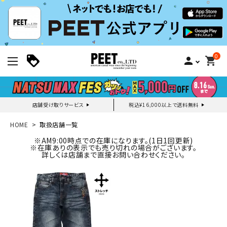
0
person
shopping_cart
店舗受け取りサービス
税込¥16,000以上で送料無料
新規会員登録｜ログイン
HOME
取扱店舗一覧
※AM9:00時点での在庫になります。(1日1回更新)
※在庫ありの表示でも売り切れの場合がございます。
ご利用ガイド
詳しくは店舗まで直接お問い合わせください。
search