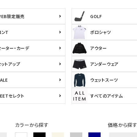
WEB限定販売
GOLF
L
XXL
XXXL
ロンT
ポロシャツ
inc
36inc
38inc
40inc
KIDS
セーター・カーデ
アウター
セットアップ
アンダーウェア
絞り込んで検索する
tune
ALE
ウェットスーツ
PEETセレクト
すべてのアイテム
カラーから探す
価格から探す