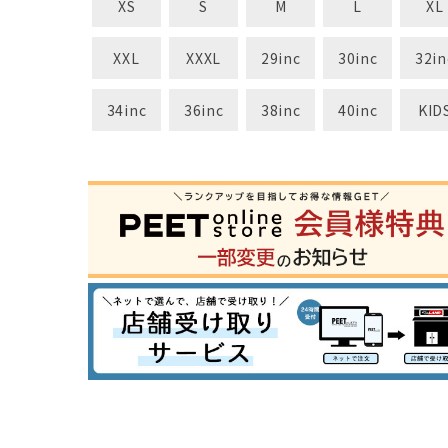
XS
S
M
L
XL
XXL
XXXL
29inc
30inc
32in
34inc
36inc
38inc
40inc
KID