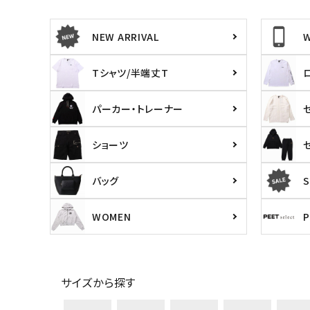
NEW ARRIVAL
サイズ
S
M
L
X
Tシャツ/半端丈T
29inc
30inc
32inc
34
カラー
パーカー・トレーナー
ショーツ
バッグ
S
WOMEN
サイズから探す