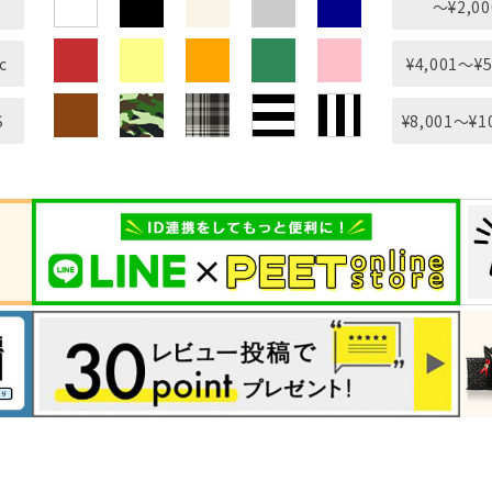
〜¥2,00
c
¥4,001〜¥5
S
¥8,001〜¥1