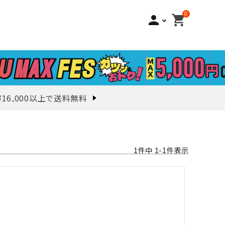
0
person
shopping_cart
¥16,000以上で送料無料
1
件中
1
-
1
件表示