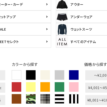
セーター・カーデ
アウター
セットアップ
アンダーウェア
ALE
ウェットスーツ
PEETセレクト
すべてのアイテム
ら探す
並び順
円 ～
円
カラーから探す
価格から探す
〜¥2,00
c
¥4,001〜¥5
S
¥8,001〜¥1