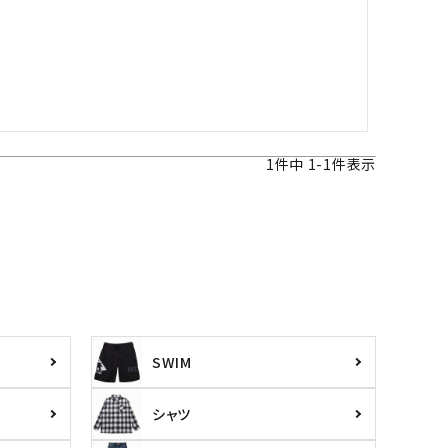
1
件中
1
-
1
件表示
SWIM
シャツ