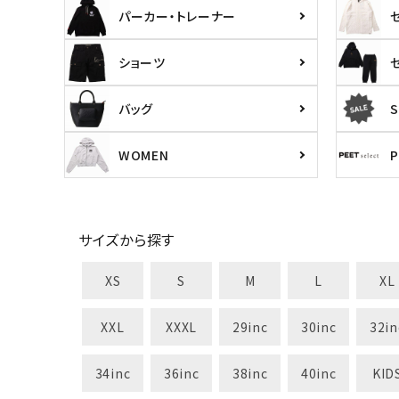
パーカー・トレーナー
ショーツ
バッグ
S
WOMEN
キーワードから探す
価格か
search
サイズから探す
XS
S
M
L
XL
カテゴリ
XXL
XXXL
29inc
30inc
32in
34inc
36inc
38inc
40inc
KID
サイズ