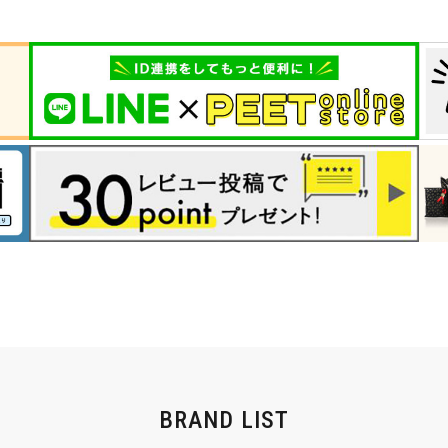
L
XXL
XXXL
inc
36inc
38inc
40inc
KIDS
絞り込んで検索する
tune
BRAND LIST