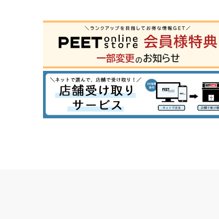
S
M
L
X
29inc
30inc
32inc
34
カラー