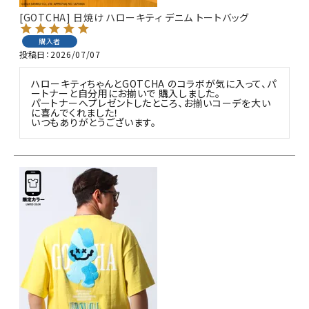
[GOTCHA] 日焼け ハローキティ デニム トートバッグ
購入者
投稿日
2026/07/07
ハローキティちゃんとGOTCHA のコラボが気に入って、パ
ートナーと自分用にお揃いで 購入しました。

パートナーへプレゼントしたところ、お揃いコーデを大い
に喜んでくれました！

いつもありがとうございます。 
キーワードから探す
search
価格から探す
円 ～
円
並び順