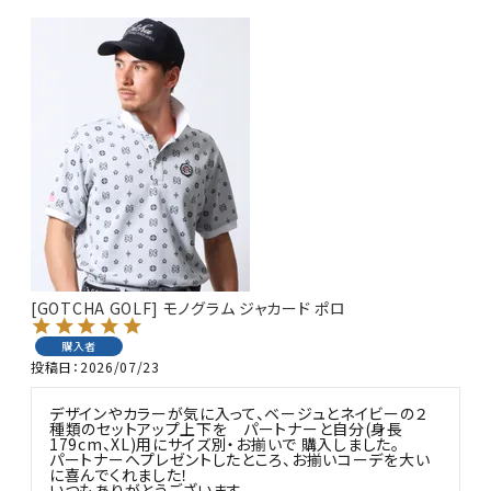
[GOTCHA GOLF] モノグラム ジャカード ポロ
購入者
投稿日
2026/07/23
デザインやカラーが気に入って、ベージュとネイビーの２
種類のセットアップ上下を　パートナーと自分(身長
179cm、XL)用にサイズ別・お揃いで 購入しました。

パートナーへプレゼントしたところ、お揃いコーデを大い
に喜んでくれました！

いつもありがとうございます。