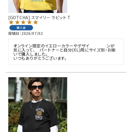
カテゴリ
[GOTCHA] スマイリー ラビット T
購入者
投稿日
2026/07/02
サイズ
オンライン限定のイエローカラーやデザイ　　　　ンが
S
M
L
気に入って、　パートナーと自分(XL)用にサイズ別・お揃
いで購入しました。

XL
XXL
XXXL
いつもありがとうございます。
29inc
30inc
32inc
34inc
36inc
38inc
40inc
KIDS
カラー
tune
絞り込んで検索する