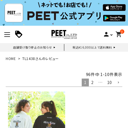
0
person
shopping_cart
店舗受け取り停止のお知らせ
税込¥16,000以上で送料無料
新規会員登録｜ログイン
HOME
TL1438さんのレビュー
ご利用ガイド
96
件中
1
-
10
件表示
1
2
…
10
search
詳しい条件から探す