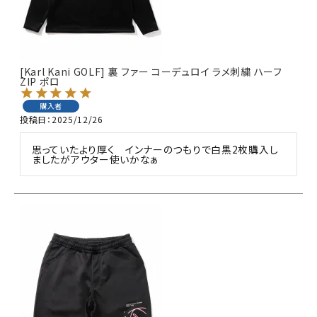
キーワードから探す
search
[Karl Kani GOLF] 裏 ファー コーデュロイ ラメ刺繍 ハーフ
ZIP ポロ
価格から探す
購入者
円 ～
円
投稿日
2025/12/26
並び順
思っていたより厚く　インナーのつもりで白黒2枚購入し
ましたがアウター使いかなぁ
カテゴリ
サイズ
S
M
L
XL
XXL
XXXL
29inc
30inc
32inc