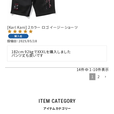
34inc
36inc
38inc
40inc
KIDS
カラー
[Karl Kani] 2カラー ロゴ イージーショーツ
購入者
投稿日
2025/05/18
182cm 92kgでXXXLを購入しました

tune
絞り込んで検索する
パンツ丈も良いです
14
件中
1
-
10
件表示
1
2
ITEM CATEGORY
アイテムカテゴリー