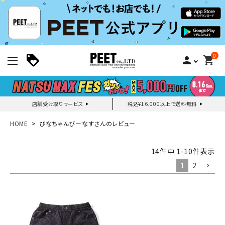
0
person
shopping_cart
店舗受け取りサービス
税込¥16,000以上で送料無料
新規会員登録｜ログイン
HOME
びなちゃんびーなすさんのレビュー
ご利用ガイド
14
件中
1
-
10
件表示
1
2
search