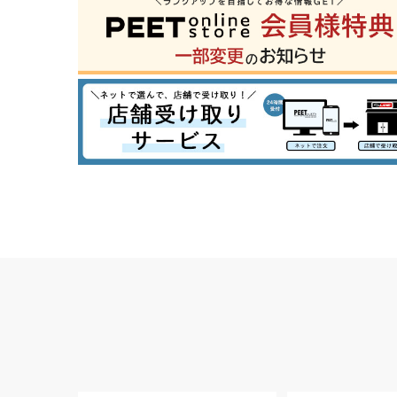
29inc
30inc
32inc
34
カラー