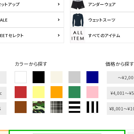
セットアップ
アンダーウェア
ALE
ウェットスーツ
PEETセレクト
すべてのアイテム
ら探す
並び順
カラーから探す
価格から探す
円 ～
円
〜¥2,00
c
¥4,001〜¥5
S
¥8,001〜¥1
L
XXL
XXXL