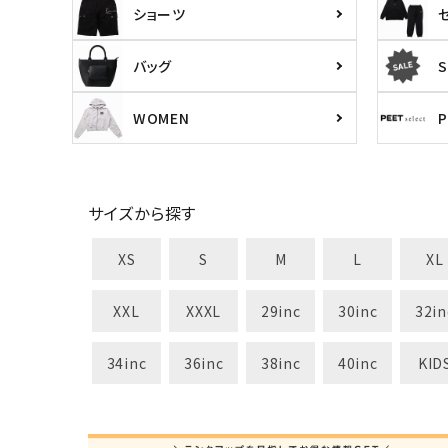
ショーツ
バッグ
S
WOMEN
キーワードから探す
価格か
サイズから探す
search
XS
S
M
L
XL
XXL
XXXL
29inc
30inc
32in
カテゴリ
34inc
36inc
38inc
40inc
KID
サイズ
S
M
L
X