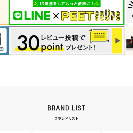
inc
36inc
38inc
40inc
KIDS
絞り込んで検索する
tune
BRAND LIST
ブランドリスト