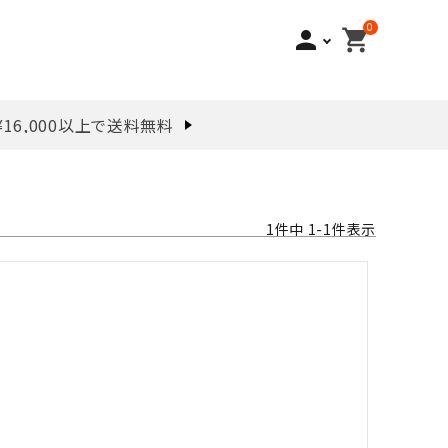
0
person
shopping_cart
¥16,000以上で送料無料
1
件中
1
-
1
件表示