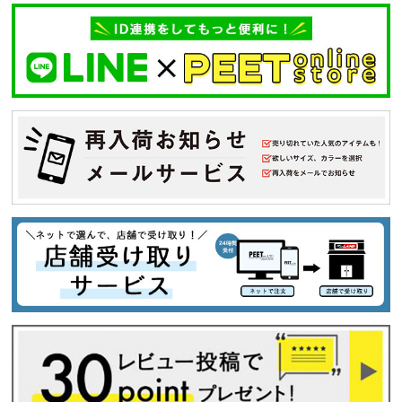
カテゴリ
サイズ
S
M
L
XL
XXL
XXXL
29inc
30inc
32inc
34inc
36inc
38inc
40inc
KIDS
カラー
tune
絞り込んで検索する