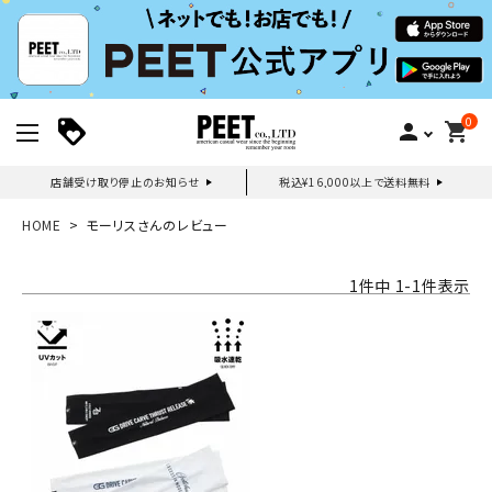
0
person
shopping_cart
店舗受け取り停止のお知らせ
税込¥16,000以上で送料無料
新規会員登録｜ログイン
HOME
モーリスさんのレビュー
ご利用ガイド
1
件中
1
-
1
件表示
search
詳しい条件から探す