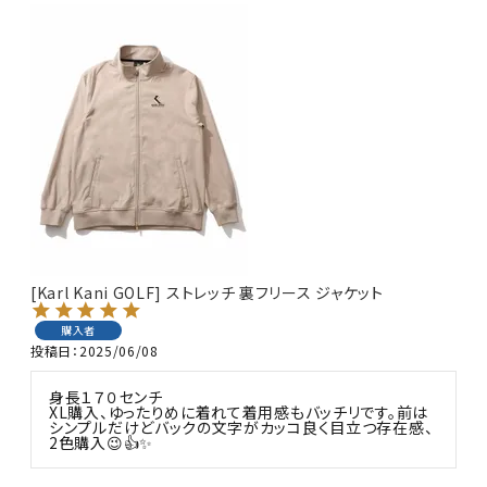
キーワードから探す
search
価格から探す
円 ～
円
[Karl Kani GOLF] ストレッチ 裏フリース ジャケット
並び順
購入者
投稿日
2025/06/08
身長１７０センチ

カテゴリ
XL購入、ゆったりめに着れて着用感もバッチリです。前は
シンプルだけどバックの文字がカッコ良く目立つ存在感、
2色購入😉👍️✨