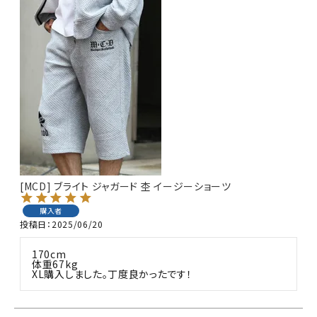
[MCD] ブライト ジャガード 杢 イージーショーツ
購入者
投稿日
2025/06/20
170cm

体重67kg

XL購入しました。丁度良かったです！