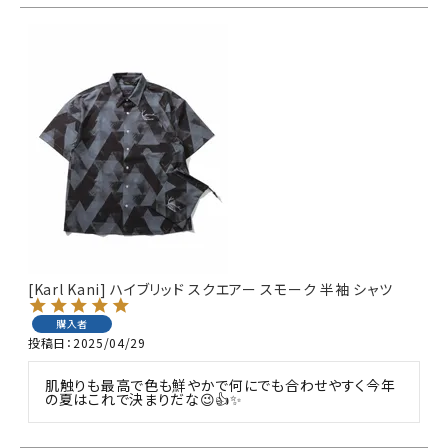
サイズ
S
M
L
XL
XXL
XXXL
29inc
30inc
32inc
34inc
36inc
38inc
40inc
KIDS
カラー
[Karl Kani] ハイブリッド スクエアー スモーク 半袖 シャツ
tune
絞り込んで検索する
購入者
投稿日
2025/04/29
肌触りも最高で色も鮮やかで何にでも合わせやすく今年
の夏はこれで決まりだな😉👍️✨