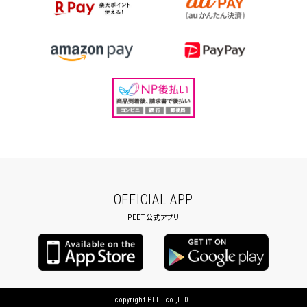
OFFICIAL APP
PEET公式アプリ
copyright PEET co.,LTD.