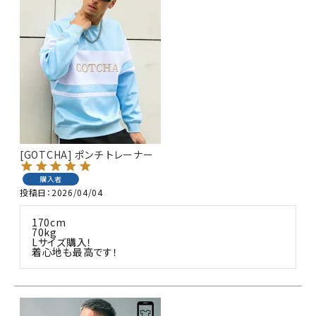
[GOTCHA] ポンチ トレーナー
購入者
投稿日
2026/04/04
170cm

70kg

Lサイズ購入！

着心地も最高です！