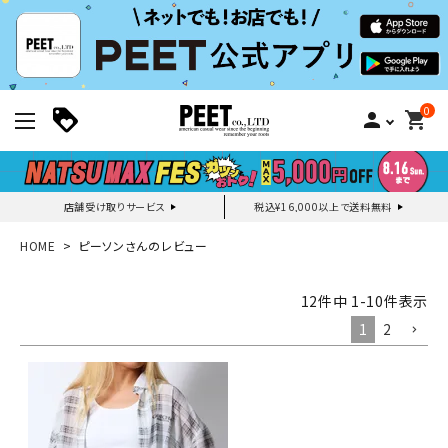
0
person
shopping_cart
店舗受け取りサービス
税込¥16,000以上で送料無料
新規会員登録｜ログイン
HOME
ピーソンさんのレビュー
ご利用ガイド
12
件中
1
-
10
件表示
1
2
search