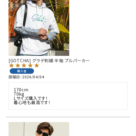
[GOTCHA] グラデ刺繍 半袖 プルパーカー
購入者
投稿日
2026/04/04
170cm

70kg

Lサイズ購入です！

着心地も最高です！