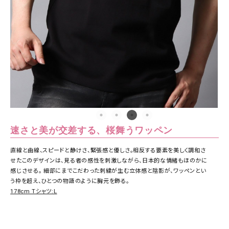
速さと美が交差する、桜舞うワッペン
直線と曲線、スピードと静けさ、緊張感と優しさ。相反する要素を美しく調和さ
せたこのデザインは、見る者の感性を刺激しながら、日本的な情緒もほのかに
感じさせる。 細部にまでこだわった刺繍が生む立体感と陰影が、ワッペンとい
う枠を超え、ひとつの物語のように胸元を飾る。
178cm Tシャツ:L