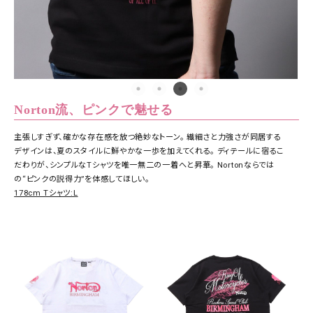
Norton流、ピンクで魅せる
主張しすぎず、確かな存在感を放つ絶妙なトーン。 繊細さと力強さが同居する
デザインは、夏のスタイルに鮮やかな一歩を加えてくれる。 ディテールに宿るこ
だわりが、シンプルなTシャツを唯一無二の一着へと昇華。 Nortonならでは
の“ピンクの説得力”を体感してほしい。
178cm Tシャツ:L