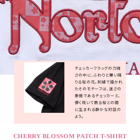
サイズ
S
M
L
XL
XXL
XXXL
29inc
30inc
32inc
34inc
36inc
38inc
40inc
KIDS
カラー
チェッカーフラッグの力強
さの中に、ふわりと舞い降
りる桜の花。刺繍で描かれ
たそのモチーフは、速さの
象徴であるチェッカーと、
tune
絞り込んで検索する
儚く咲いて散る桜との間
に生まれる静かな対話の
よう。
CHERRY BLOSSOM PATCH T-SHIRT