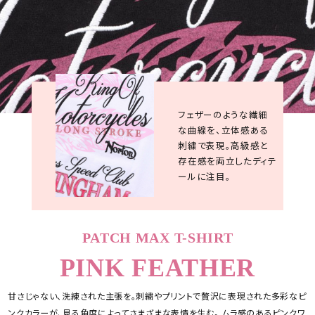
フェザーのような繊細
な曲線を、立体感ある
刺繍で表現。高級感と
存在感を両立したディテ
ールに注目。
PATCH MAX T-SHIRT
PINK FEATHER
甘さじゃない、洗練された主張を。刺繍やプリントで贅沢に表現された多彩なピ
ンクカラーが、見る角度によってさまざまな表情を生む。 ムラ感のあるピンクワ