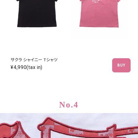
キーワードから探す
search
サクラ シャイニー Tシャツ
価格から探す
BUY
¥4,990(tax in)
円 ～
円
並び順
No.4
カテゴリ