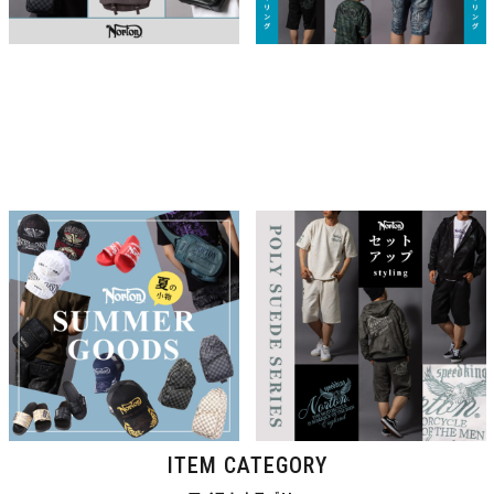
Norton 小物
EAGLE EMBOSS POLYSUEDE
SETUP
2026.07.22
2026.07.18
NORTON
NORTON
特集一覧
ITEM CATEGORY