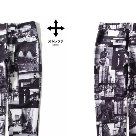
ら探す
並び順
円 ～
円