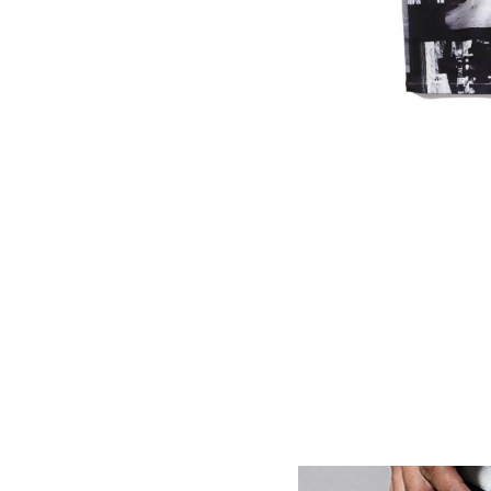
サイズ
S
M
L
X
29inc
30inc
32inc
34
カラー