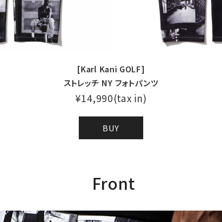
L
XXL
XXXL
inc
36inc
38inc
40inc
KIDS
[Karl Kani GOLF]
ストレッチ NY フォトパンツ
tune
絞り込んで検索する
¥14,990(tax in)
BUY
Front