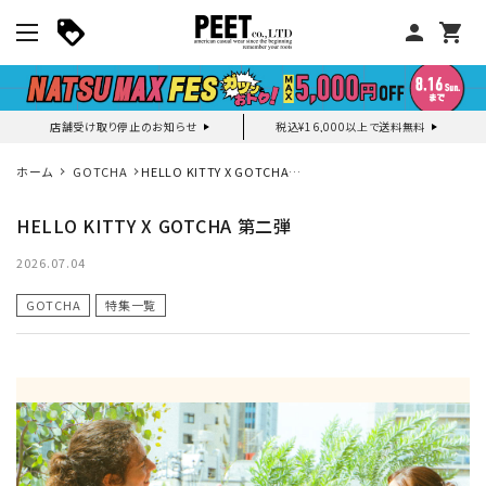
person
shopping_cart
店舗受け取り停止のお知らせ
税込¥16,000以上で送料無料
マイページ
ホーム
GOTCHA
HELLO KITTY X GOTCHA
第二弾
HELLO KITTY X GOTCHA 第二弾
新作アイテム
2026.07.04
ニュース・特集
GOTCHA
特集一覧
search
詳しい条件から探す