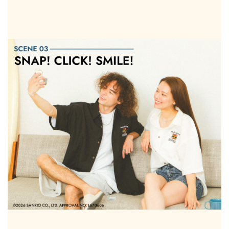
キーワードから探す
search
価格から探す
円 ～
円
並び順
カテゴリ