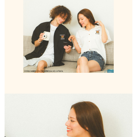
サイズ
S
M
L
XL
XXL
XXXL
29inc
30inc
32inc
34inc
36inc
38inc
40inc
KIDS
カラー
tune
絞り込んで検索する