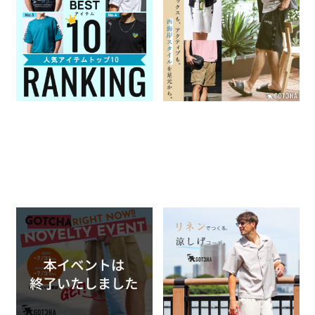
10
を足元から
2026.07.31
2026.07.23
GOTCHA
特集一覧
GOTCHA
特集一覧
＼開催中!!／GOTCHAノベル
リネンでつくる、涼しげコーデ
ティイベント
2026.07.17
2026.07.17
GOTCHA
特集一覧
GOTCHA
イベント・ノベルティ関連