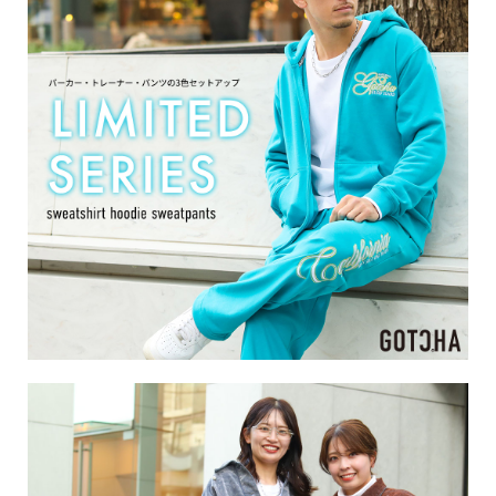
サイズ
S
M
L
XL
XXL
XXXL
29inc
30inc
32inc
34inc
36inc
38inc
40inc
KIDS
カラー
tune
絞り込んで検索する