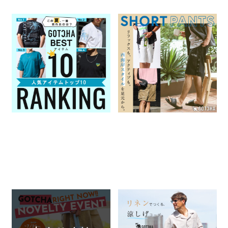
この夏、一番売れたのは？
SHORT PANTS リラックスも、
GOTCHA 人気アイテムトップ
アクティブも。西海岸スタイル
10
を足元から
2026.07.31
2026.07.23
GOTCHA
特集一覧
GOTCHA
特集一覧
＼開催中!!／GOTCHAノベル
リネンでつくる、涼しげコーデ
ティイベント
2026.07.17