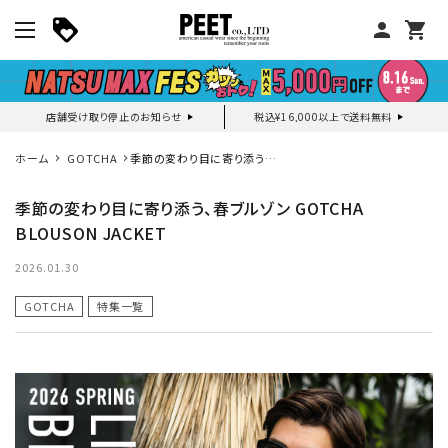
person
shopping_cart
店舗受け取り停止のお知らせ
税込¥16,000以上で送料無料
マイページ
ホーム
GOTCHA
季節の変わり目に寄り添う、
春ブルゾン GOTCHA
BLOUSON JACKET
季節の変わり目に寄り添う、春ブルゾン GOTCHA
新作アイテム
BLOUSON JACKET
ニュース・特集
2026.01.30
GOTCHA
特集一覧
search
詳しい条件から探す