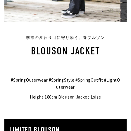
季節の変わり目に寄り添う、春ブルゾン
BLOUSON JACKET
#SpringOuterwear #SpringStyle #SpringOutfit #LightO
uterwear
Height:180cm Blouson Jacket:Lsize
LIMITED BLOUSON