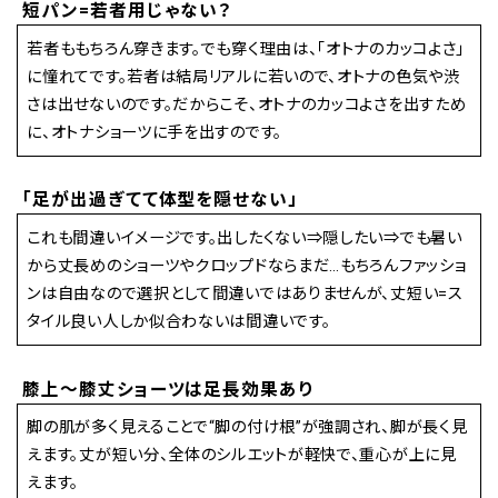
短パン=若者用じゃない？
若者ももちろん穿きます。でも穿く理由は、「オトナのカッコよさ」
に憧れてです。若者は結局リアルに若いので、オトナの色気や渋
さは出せないのです。だからこそ、オトナのカッコよさを出すため
に、オトナショーツに手を出すのです。
「足が出過ぎてて体型を隠せない」
これも間違いイメージです。出したくない⇒隠したい⇒でも暑い
から丈長めのショーツやクロップドならまだ…もちろんファッショ
ンは自由なので選択として間違いではありませんが、丈短い=ス
タイル良い人しか似合わないは間違いです。
膝上〜膝丈ショーツは足長効果あり
脚の肌が多く見えることで“脚の付け根”が強調され、脚が長く見
えます。丈が短い分、全体のシルエットが軽快で、重心が上に見
えます。