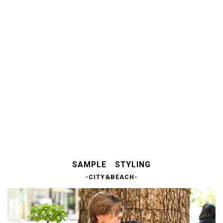
イージー ナ
ハイ
イロン 撥水
ボタ
ショーツ
ボッ
ャ...
¥ 6,990
¥ 4,
続
き
を
見
る
SAMPLE STYLING
-CITY＆BEACH-