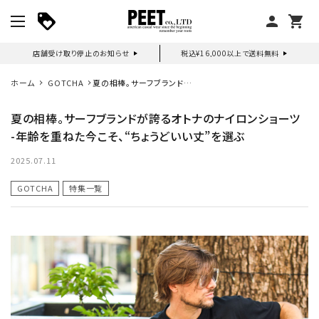
person
shopping_cart
店舗受け取り停止のお知らせ
税込¥16,000以上で送料無料
マイページ
ホーム
GOTCHA
夏の相棒。サーフブランドが
誇るオトナのナイロンショー
ツ -年齢を重ねた今こそ、“ち
夏の相棒。サーフブランドが誇るオトナのナイロンショーツ
新作アイテム
ょうどいい丈”を選ぶ
-年齢を重ねた今こそ、“ちょうどいい丈”を選ぶ
ニュース・特集
2025.07.11
GOTCHA
特集一覧
search
詳しい条件から探す