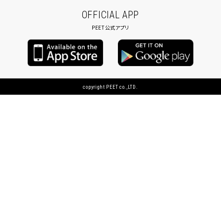
OFFICIAL APP
PEET公式アプリ
copyright PEET co.,LTD.