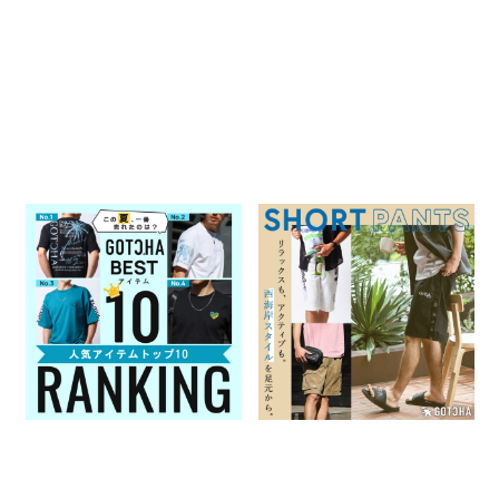
この夏、一番売れたのは？
SHORT PANTS リラックスも、
GOTCHA 人気アイテムトップ
アクティブも。西海岸スタイル
10
を足元から
2026.07.31
2026.07.23
GOTCHA
特集一覧
GOTCHA
特集一覧