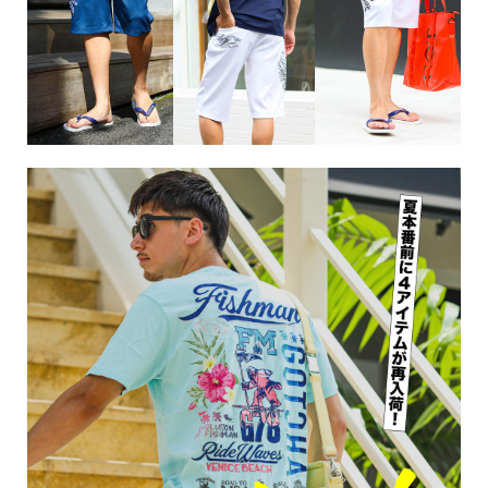
サイズ
S
M
L
XL
XXL
XXXL
29inc
30inc
32inc
34inc
36inc
38inc
40inc
KIDS
カラー
tune
絞り込んで検索する