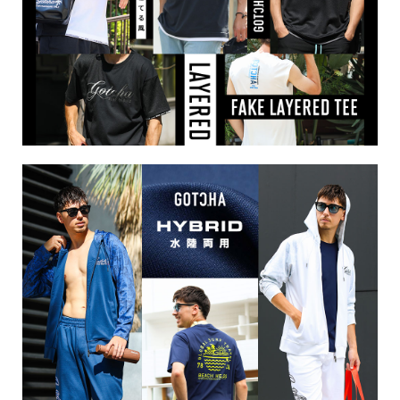
キーワードから探す
search
価格から探す
円 ～
円
並び順
カテゴリ