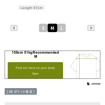
Length
67cm
S
M
L
158cm 51kgRecommended
M
Find out more on your body
type
[
25
ポイント進呈 ]