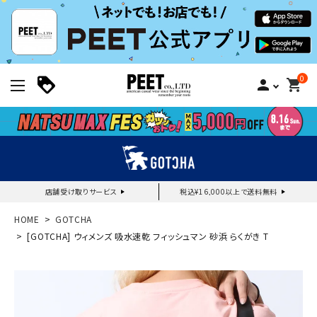
0
person
shopping_cart
店舗受け取りサービス
税込¥16,000以上で送料無料
新規会員登録｜ログイン
HOME
GOTCHA
[GOTCHA] ウィメンズ 吸水速乾 フィッシュマン 砂浜 らくがき T
ご利用ガイド
search