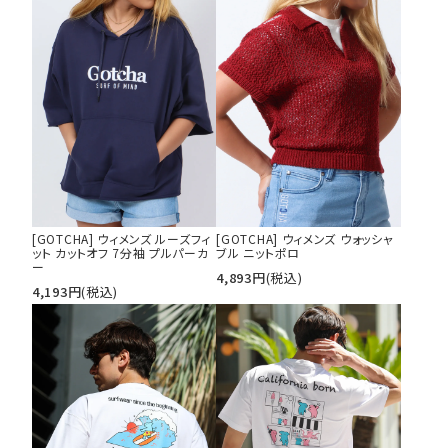
XL
XXL
XXXL
29inc
30inc
32inc
34inc
36inc
38inc
40inc
KIDS
カラー
[GOTCHA] ウィメンズ ルーズフィ
[GOTCHA] ウィメンズ ウォッシャ
tune
絞り込んで検索する
ット カットオフ 7分袖 プルパーカ
ブル ニットポロ
ー
4,893
円
(税込)
4,193
円
(税込)