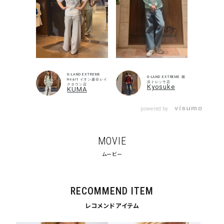
キーワードから探す
search
G-LAND EXTREME
G-LAND EXTREME 横
Heart イオン越谷レイ
浜トレッサ店
価格から探す
クタウン店
Kyosuke
KUMA
円 ～
円
powered by
並び順
MOVIE
ムービー
カテゴリ
RECOMMEND ITEM
サイズ
レコメンドアイテム
S
M
L