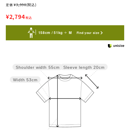
¥
3,990
(税込)
定価
¥
2,794
税込
158cm / 51kg
M
Find your size
Sleeve length
20cm
Shoulder width
55cm
Width
53cm