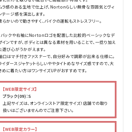
ムラ感のある生地で仕上げ、Nortonらしい無骨な雰囲気とヴィ
ンテージ感を演出します。
柔らかいので動きやすく、バイクの運転もストレスフリー。
・バックや右袖にNortonロゴを配置した比較的ベーシックなデ
ザインですが、ボディとは異なる素材を用いることで、一捻り加え
た遊び心がうかがえます。
袖口はマチ付きファスナーで、自分好みで調節が出来る仕様に。
ライダースジャケットらしいややタイトめなサイズ感ですので、大
きめに着たい方はワンサイズUPがおすすめです。
【WEB限定サイズ】
ブラック(09)：S
上記サイズは、オンラインストア限定サイズ！店舗での取り
扱いはございませんのでご注意下さい。
【WEB限定カラー】