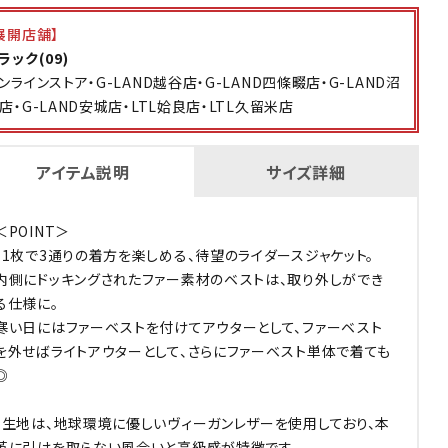
展開店舗】
ラック(09)
ンラインストア・G-LAND越谷店・G-LAND四條畷店・G-LAND沼
店・G-LAND安城店・LTL姶良店・LTL久留米店
アイテム説明
サイズ詳細
＜POINT＞
・1枚で3通りの着方を楽しめる、待望のライダースジャケット。
内側にドッキングされたファー素材のベストは、取り外しができ
る仕様に。
寒い日にはファーベストを付けてアウターとして、ファーベスト
を外せばライトアウターとして、さらにファーベスト単体で着ても
◎
・生地は、地球環境に優しいヴィーガンレザーを使用しており、本
革に引けを取らない風合いと高級感が特徴です。