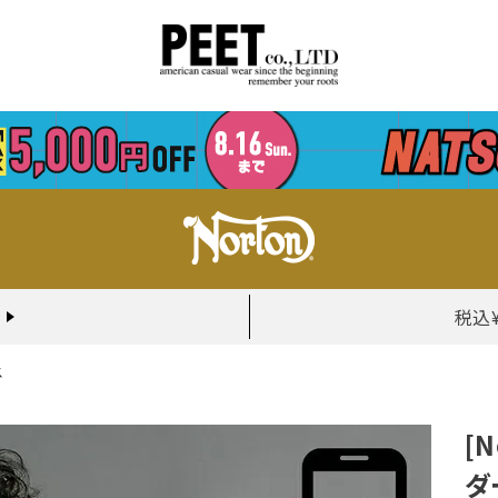
税込
ス
[
ダ