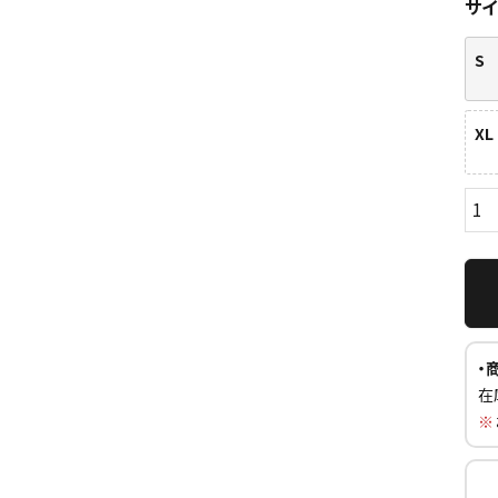
サ
S
XL
ら探す
並び順
円 ～
円
・
在
※