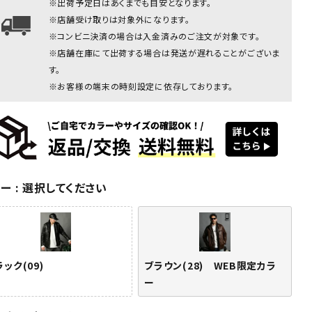
※出荷予定日はあくまでも目安となります。
ブラウン:186cm(XLサイズ着
※店舗受け取りは対象外になります。
※コンビニ決済の場合は入金済みのご注文が対象です。
※店舗在庫にて出荷する場合は発送が遅れることがございま
す。
※お客様の端末の時刻設定に依存しております。
ク(09)
ブラウン
ブラウン
ブラック(09)
ブラック(09)
ブラ
ラー
選択してください
(28) WEB
(28) WEB
(28)
限定カラー
限定カラー
限定
ック(09)
ブラウン(28) WEB限定カラ
ー