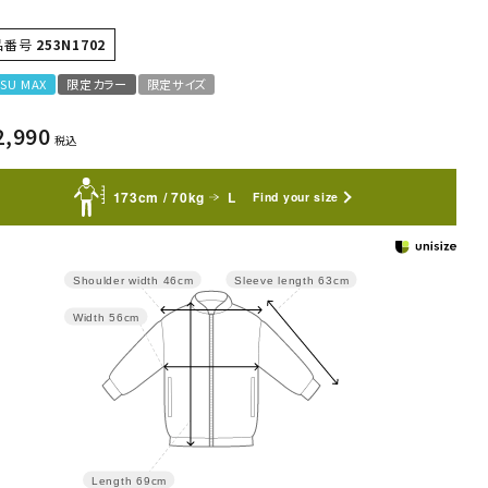
品番号
253N1702
SU MAX
限定カラー
限定サイズ
2,990
税込
173cm / 70kg
L
Find your size
Sleeve length
63cm
Shoulder width
46cm
Width
56cm
Length
69cm