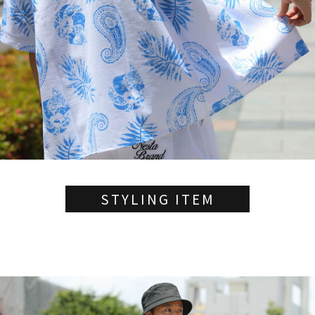
円 ～
円
並び順
カテゴリ
サイズ
S
M
L
XL
XXL
XXXL
STYLING ITEM
29inc
30inc
32inc
34inc
36inc
38inc
40inc
KIDS
カラー