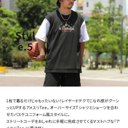
tune
絞り込んで検索する
Styl
e.5
1枚で着るだけじゃもったいない！レイヤードテクでこなれ感がグーン
ッとUPするアメスリTee。
オーバーサイズTシャツとショーツを合わ
せたバスケユニフォーム風スタイルに。
ストリートコーデをおしゃれに手軽に完成させてくるマストハブな「ア