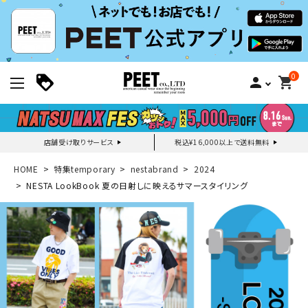
0
person
shopping_cart
店舗受け取りサービス
税込¥16,000以上で送料無料
新規会員登録｜ログイン
HOME
特集temporary
nestabrand
2024
NESTA LookBook 夏の日射しに映えるサマースタイリング
ご利用ガイド
search