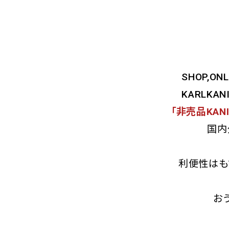
SHOP,O
KARLKAN
「非売品KAN
国内
利便性はも
お