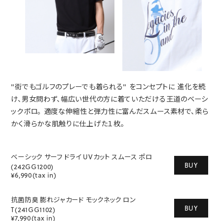
S
M
L
XL
XXL
XXXL
29inc
30inc
32inc
34inc
36inc
38inc
40inc
KIDS
カラー
"街でもゴルフのプレーでも着られる" をコンセプトに
進化を続
け、男女問わず、幅広い世代の方に着ていただける王道のベーシ
ックポロ。
適度な伸縮性と弾力性に富んだスムース素材で、柔ら
かく滑らかな肌触りに仕上げた１枚。
tune
絞り込んで検索する
ベーシック サーフ ドライ UVカット スムース ポロ
BUY
(242GG1200)
¥6,990(tax in)
抗菌防臭 膨れジャカード モックネック ロン
BUY
T(241GG1102)
¥7,990(tax in)