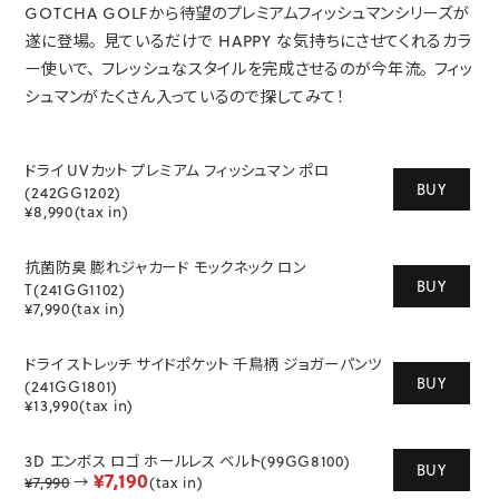
GOTCHA GOLFから待望のプレミアムフィッシュマンシリーズが
遂に登場。
見ているだけで HAPPY な気持ちにさせてくれるカラ
ー使いで、
フレッシュなスタイルを完成させるのが今年流。
フィッ
シュマンがたくさん入っているので探してみて！
ドライ UVカット プレミアム フィッシュマン ポロ
BUY
(242GG1202)
¥8,990(tax in)
抗菌防臭 膨れジャカード モックネック ロン
BUY
T(241GG1102)
¥7,990(tax in)
ドライ ストレッチ サイドポケット 千鳥柄 ジョガーパンツ
BUY
(241GG1801)
¥13,990(tax in)
3D エンボス ロゴ ホールレス ベルト(99GG8100)
BUY
¥7,190
¥7,990
→
(tax in)