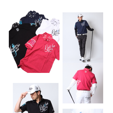
キーワードから探す
search
価格から探す
円 ～
円
並び順
カテゴリ
サイズ