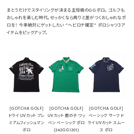
まとうだけでスタイリングが決まる主役級のGGポロ。
ゴルフも
おしゃれを楽しむ時代。せっかくなら周りと差がつくおしゃれなポ
ロを！
今季絶対にゲットしたい “ヘビロテ確定” ポロシャツ３ア
イテムをピックアップ。
[GOTCHA GOLF]
[GOTCHA GOLF]
[GOTCHA GOLF]
ドライ UVカット プレ
UVカット 鹿の子 ワッ
ベーシック サーフ ド
ミアム
フィッシュマン
ペン
ベーシック ポロ
ライ
UVカット スムー
ポロ
(242GG1201)
ス ポロ