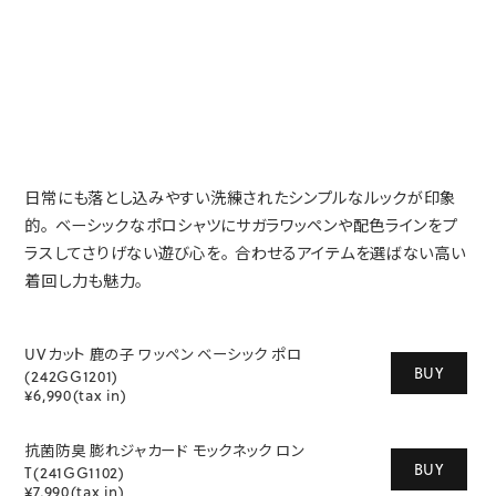
日常にも落とし込みやすい洗練されたシンプルなルックが印象
的。
ベーシックなポロシャツにサガラワッペンや配色ラインをプ
ラスしてさりげない遊び心を。
合わせるアイテムを選ばない高い
着回し力も魅力。
UVカット 鹿の子 ワッペン ベーシック ポロ
BUY
(242GG1201)
¥6,990(tax in)
抗菌防臭 膨れジャカード モックネック ロン
BUY
T(241GG1102)
¥7,990(tax in)