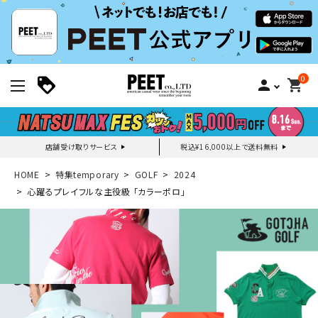
0
person
shopping_cart
店舗受け取りサービス
税込¥16,000以上で送料無料
新規会員登録｜ログイン
HOME
特集temporary
GOLF
2024
心躍るプレイフルな主役級 「カラーポロ」
ご利用ガイド
search