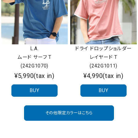
L.A.
ドライ ドロップショルダー
ムード サーフ T
レイヤード T
(242G1070)
(242G1011)
¥5,990(tax in)
¥4,990(tax in)
BUY
BUY
その他限定カラーはこちら