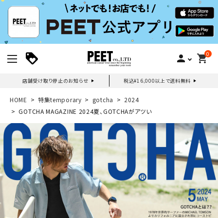
0
person
shopping_cart
店舗受け取り停止のお知らせ
税込¥16,000以上で送料無料
新規会員登録｜ログイン
HOME
特集temporary
gotcha
2024
GOTCHA MAGAZINE 2024夏、GOTCHAがアツい
ご利用ガイド
search
詳しい条件から探す