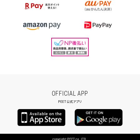
OFFICIAL APP
PEET公式アプリ
copyright PEET co.,LTD.