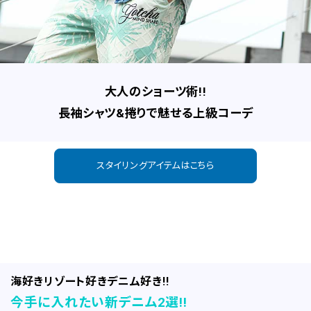
サイズ
S
M
L
XL
XXL
XXXL
29inc
30inc
32inc
34inc
36inc
38inc
40inc
KIDS
大人のショーツ術!!
カラー
長袖シャツ&捲りで魅せる上級コーデ
スタイリングアイテムはこちら
tune
絞り込んで検索する
海好きリゾート好きデニム好き!!
今手に入れたい新デニム2選!!