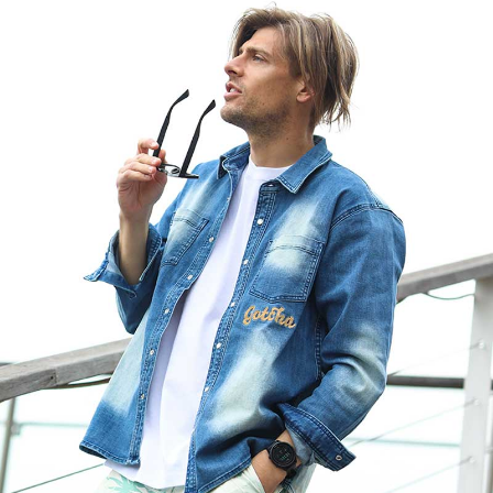
キーワードから探す
search
価格から探す
円 ～
円
並び順
カテゴリ