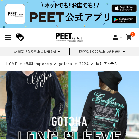
0
person
shopping_cart
店舗受け取り停止のお知らせ
税込¥16,000以上で送料無料
新規会員登録｜ログイン
HOME
特集temporary
gotcha
2024
長袖アイテム
ご利用ガイド
search
詳しい条件から探す