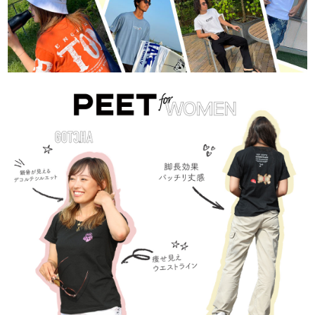
価格から探す
円 ～
円
並び順
カテゴリ
サイズ
S
M
L
XL
XXL
XXXL
29inc
30inc
32inc
34inc
36inc
38inc
40inc
KIDS
カラー