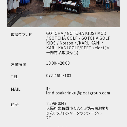
サイズ
S
M
L
XL
XXL
XXXL
29inc
30inc
32inc
34inc
36inc
38inc
GOTCHA / GOTCHA KIDS/ MCD
取扱ブランド
40inc
KIDS
/ GOTCHA GOLF / GOTCHA GOLF
KIDS / Norton / /KARL KANI /
カラー
KARL KANI GOLF/PEET select(※
一部商品取扱なし)
10:00～20:00
営業時間
072-461-3103
TEL
tune
絞り込んで検索する
g-
MAIL
land.osakarinku@peetgroup.com
〒598-0047
住所
大阪府泉佐野市りんくう従来南3番地
りんくうプレジャータウンシークル
2Ｆ