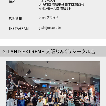
〒575-0001
住所
大阪府四條畷市砂四丁目3番2号
イオンモール四條畷 3F
ショップガイド
施設情報
g.shijonawate
INSTAGRAM
キーワードから探す
search
G-LAND EXTREME 大阪りんくうシークル店
価格から探す
円 ～
円
並び順
カテゴリ