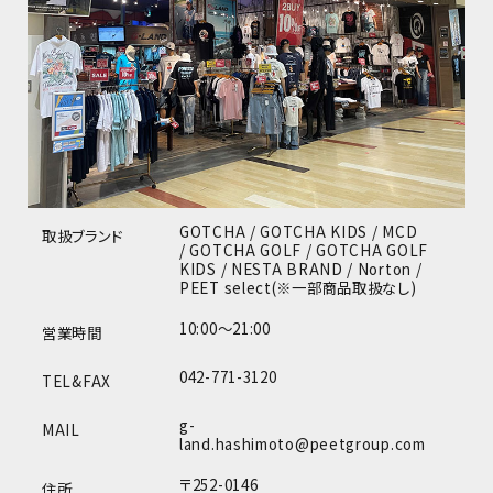
GOTCHA / GOTCHA KIDS / MCD
取扱ブランド
/ GOTCHA GOLF / GOTCHA GOLF
KIDS / NESTA BRAND / Norton /
PEET select(※一部商品取扱なし)
10:00～21:00
営業時間
042-771-3120
TEL&FAX
g-
MAIL
land.hashimoto@peetgroup.com
〒252-0146
住所