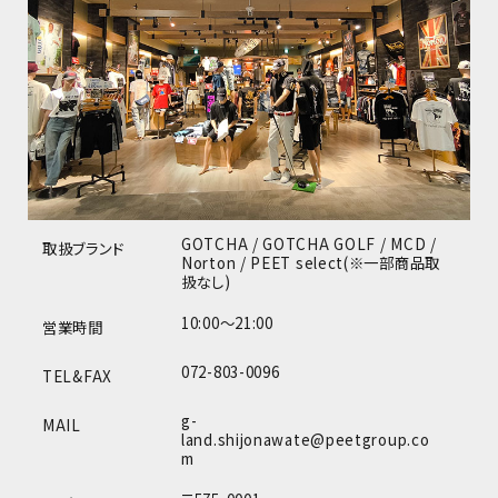
GOTCHA / GOTCHA GOLF / MCD /
取扱ブランド
Norton / PEET select(※一部商品取
扱なし)
10:00～21:00
営業時間
072-803-0096
TEL&FAX
g-
MAIL
land.shijonawate@peetgroup.co
m