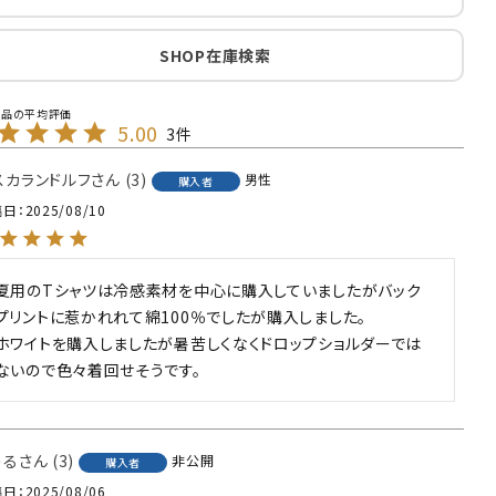
SHOP在庫検索
5.00
3
スカランドルフ
3
男性
購入者
稿日
2025/08/10
夏用のTシャツは冷感素材を中心に購入していましたがバック
プリントに惹かれれて綿100％でしたが購入しました。

ホワイトを購入しましたが暑苦しくなくドロップショルダーでは
ないので色々着回せそうです。
うる
3
非公開
購入者
稿日
2025/08/06