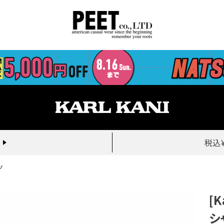
税込
ツ
[K
シ