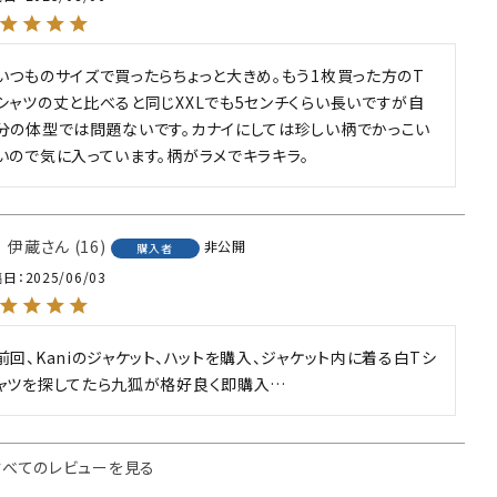
いつものサイズで買ったらちょっと大きめ。もう1枚買った方のT
シャツの丈と比べると同じXXLでも5センチくらい長いですが自
分の体型では問題ないです。カナイにしては珍しい柄でかっこい
いので気に入っています。柄がラメでキラキラ。
 伊蔵
16
非公開
購入者
稿日
2025/06/03
前回、Kaniのジャケット、ハットを購入、ジャケット内に着る白Tシ
ャツを探してたら九狐が格好良く即購入…
すべてのレビューを見る