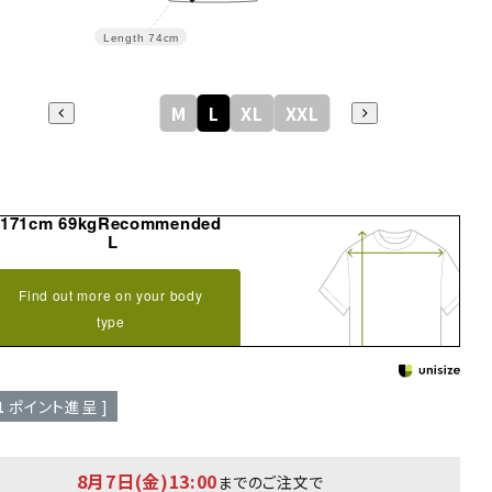
Length
74cm
M
L
XL
XXL
171cm 69kgRecommended
L
Find out more on your body
type
1
ポイント進呈 ]
8月7日(金)13:00
までのご注文で