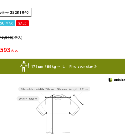
品番号
252K1040
SU MAX
SALE
¥
7,990
(税込)
,593
税込
171cm / 69kg
L
Find your size
Sleeve length
22cm
Shoulder width
50cm
Width
55cm