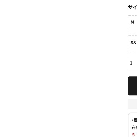
サ
M
XX
ら探す
並び順
円 ～
円
・
在
※