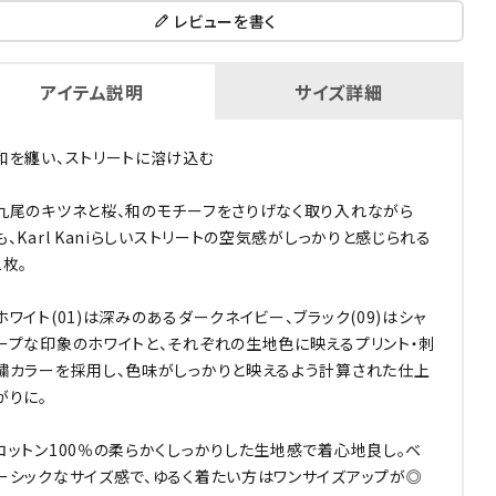
レビューを書く
アイテム説明
サイズ詳細
和を纏い、ストリートに溶け込む
九尾のキツネと桜、和のモチーフをさりげなく取り入れながら
も、Karl Kaniらしいストリートの空気感がしっかりと感じられる
1枚。
ホワイト(01)は深みのあるダークネイビー、ブラック(09)はシャ
ープな印象のホワイトと、それぞれの生地色に映えるプリント・刺
繍カラーを採用し、色味がしっかりと映えるよう計算された仕上
がりに。
コットン100％の柔らかくしっかりした生地感で着心地良し。ベ
ーシックなサイズ感で、ゆるく着たい方はワンサイズアップが◎