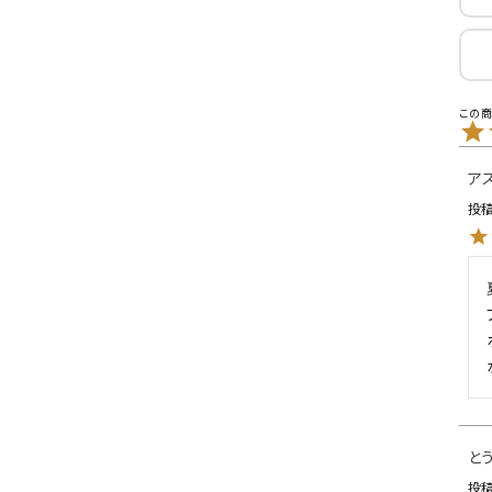
L
XXL
XXXL
inc
36inc
38inc
40inc
KIDS
ア
絞り込んで検索する
tune
投
と
投