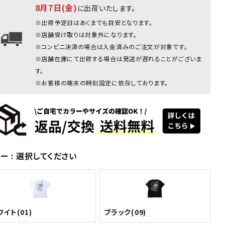
8月7日(金)
に出荷いたします。
ホワイト
※出荷予定日はあくまでも目安となります。
※店舗受け取りは対象外になります。
※コンビニ決済の場合は入金済みのご注文が対象です。
※店舗在庫にて出荷する場合は発送が遅れることがございま
す。
※お客様の端末の時刻設定に依存しております。
ク(09)
ブラック(09)
ブラック(09)
ホワイト
ホワイト
ホワ
(01)
(01)
(0
ラー
選択してください
イト(01)
ブラック(09)