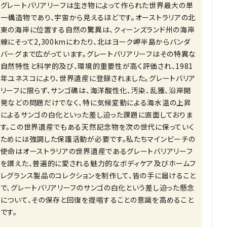
グレートバリアリーフは生き物によって作られた世界最大の単
一構造物であり、宇宙から見えるほどです。オーストラリアの北
東の海岸に位置する自然の驚異は、クィーンズランド州の海岸
線にそって2,300kmにわたり、北はヨーク岬半島からバンダ
バーグまで広がっています。グレートバリアリーフはその特異な
自然特性と科学的及び、環境的重要性が高く評価され、1981
年ユネスコにより、世界遺産に登録されました。グレートバリア
リーフに限らず、サンゴ礁は、海洋酸性化、汚染、乱獲、沿岸開
発などの問題だけでなく、特に気候変動による海水温の上昇
によるサンゴの白化といった差し迫った課題に直面しておりま
す。この世界遺産でもある天然記念物を次の世代に保っていく
ためには強調した保護活動が必要です。私たちマインビーチの
使命はオーストラリアの世界遺産であるグレートバリアリーフ
を讃えた、普遍的に愛される魅力的なボディケア及びホームフ
レグランス製品のコレクションを制作して、皆の手に届けること
で、グレートバリアリーフのサンゴの白化という差し迫った懸念
について、その保存と回復を提唱することの意識を高めること
です。