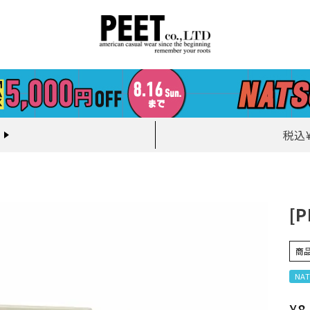
税込
[
商
NAT
¥
8