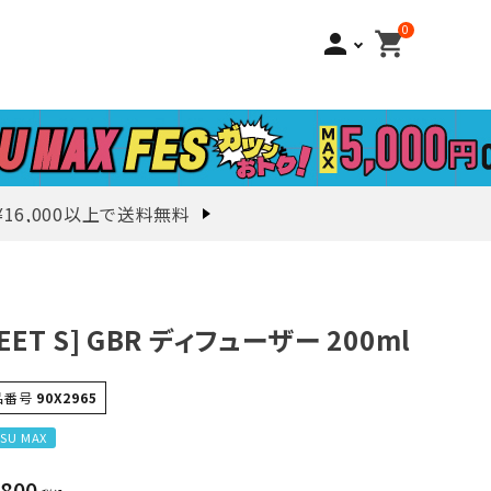
0
person
shopping_cart
¥16,000以上で送料無料
PEET S] GBR ディフューザー 200ml
品番号
90X2965
SU MAX
,800