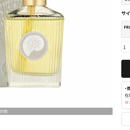
サ
FR
・
在
※
の他