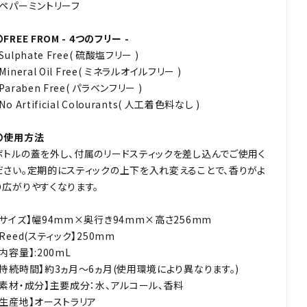
・ペパーミントリーフ
〇FREE FROM - 4つのフリー -
Sulphate Free( 硫酸塩フリー )
Mineral Oil Free( ミネラルオイルフリー )
Paraben Free( パラベンフリー )
No Artificial Colourants( 人工着色料なし )
〇使用方法
ボトルの蓋を外し、付属のリードスティックを差し込んでご使用く
ださい。定期的にスティックの上下を入れ変えることで、香りがよ
り広がりやすくなります。
【サイズ】幅94mm×奥行き94mm×高さ256mm
【Reed(スティック】250mm
【内容量】:200mL
【持続時間】約3ヵ月～6ヵ月(使用環境により異なります。)
【素材・成分】主要成分：水、アルコール、香料
【生産地】オーストラリア