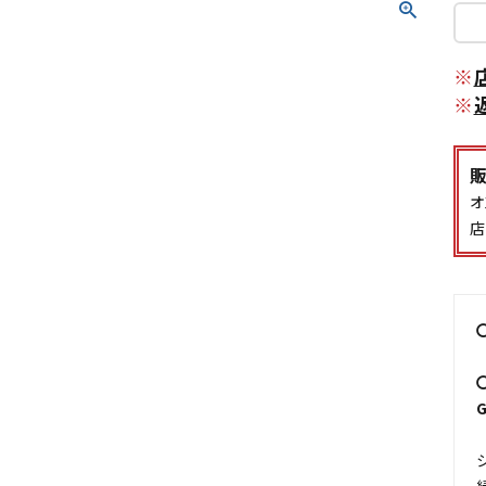
※
※
オ
店