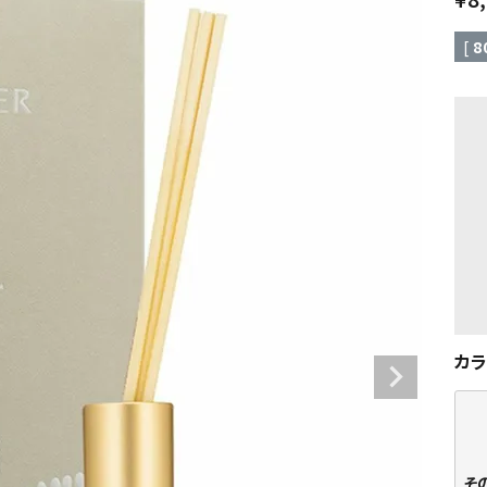
[
8
カ
その