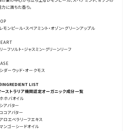
緑の葉の中心から立ち上るレモンピール、スペアミント、オゾンの
活力に満ちた香り。
TOP
・レモンピール・スペアミント・オゾン・グリーンアップル
HEART
・リーフソルト・ジャスミン・グリーンリーフ
BASE
・シダーウッド・オークモス
INGREDIENT LIST
オーストラリア機関認定オーガニック成分一覧
・ホホバオイル
・シアバター
・ココアバター
・アロエベラリーフエキス
・マンゴーシードオイル