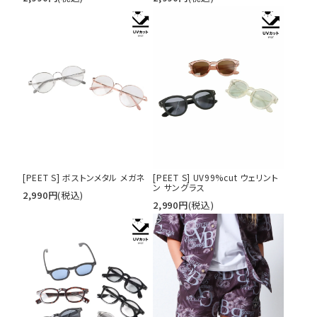
カテゴリ
サイズ
S
M
L
XL
XXL
XXXL
29inc
30inc
32inc
34inc
36inc
38inc
40inc
KIDS
[PEET S] ボストンメタル メガネ
[PEET S] UV99%cut ウェリント
カラー
ン サングラス
2,990
円
(税込)
2,990
円
(税込)
tune
絞り込んで検索する