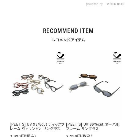
powered by
RECOMMEND ITEM
レコメンドアイテム
キーワードから探す
search
価格から探す
円 ～
円
[PEET S] UV 99%cut ティックフ
[PEET S] UV 99%cut オーバル
並び順
レーム ウェリントン サングラス
フレーム サングラス
2,990
円
(税込)
2,990
円
(税込)