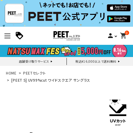
0
person
shopping_cart
店舗受け取りサービス
税込¥16,000以上で送料無料
新規会員登録｜ログイン
HOME
PEETセレクト
[PEET S] UV99%cut ワイドスクエア サングラス
ご利用ガイド
search