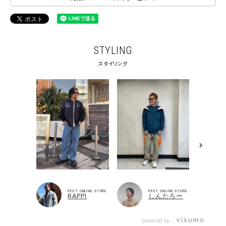
STYLING
スタイリング
PEET ONLINE STORE
PEET ONLINE STORE
RAPPI
しんたろー
powered by