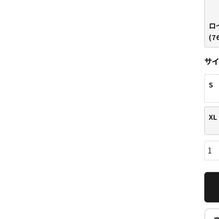
ロ
(7
サ
S
XL
ら探す
並び順
円 ～
円