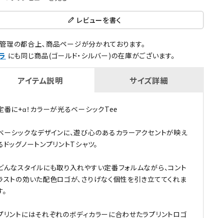
レビューを書く
管理の都合上、商品ページが分かれております。
ラ
にも同じ商品(ゴールド・シルバー)の在庫がございます。
アイテム説明
サイズ詳細
定番に+α！カラーが光るベーシックTee
ベーシックなデザインに、遊び心のあるカラーアクセントが映え
るドッグノートンプリントTシャツ。
どんなスタイルにも取り入れやすい定番フォルムながら、コント
ラストの効いた配色ロゴが、さりげなく個性を引き立ててくれま
す。
プリントにはそれぞれのボディカラーに合わせたラプリントロゴ