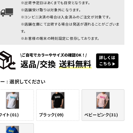
※出荷予定日はあくまでも目安となります。
ブラック：178cm/75kg(Lサイズ
※店舗受け取りは対象外になります。
※コンビニ決済の場合は入金済みのご注文が対象です。
※店舗在庫にて出荷する場合は発送が遅れることがございま
す。
※お客様の端末の時刻設定に依存しております。
ワイト
ホワイト
ホワイト
ホワイト
ブラック(09)
ブラック
ラー
選択してください
(01)
(01)
(01)
(01)
イト(01)
ブラック(09)
ベビーピンク(31)