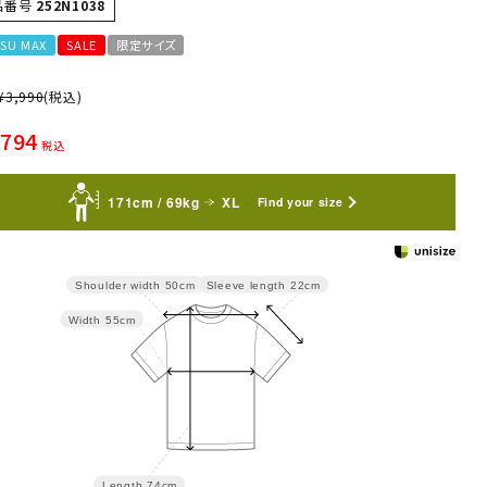
品番号
252N1038
SU MAX
SALE
限定サイズ
¥
3,990
(税込)
,794
税込
171cm / 69kg
XL
Find your size
Sleeve length
22cm
Shoulder width
50cm
Width
55cm
Length
74cm