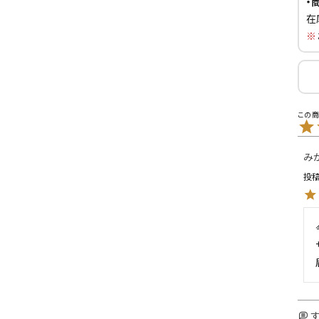
・
在
L
XXL
XXXL
※
inc
36inc
38inc
40inc
KIDS
絞り込んで検索する
tune
み
投