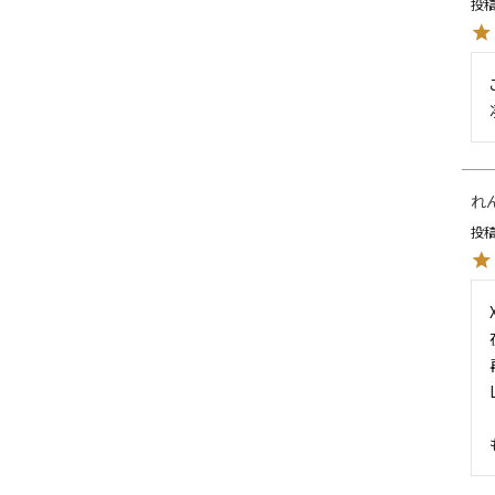
投
L
XXL
XXXL
inc
36inc
38inc
40inc
KIDS
れ
絞り込んで検索する
tune
投