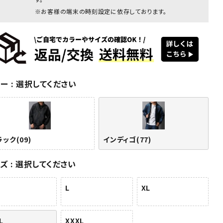
※お客様の端末の時刻設定に依存しております。
ラー
選択してください
ク(09)
ブラック(09)
ブラック(09)
ブラック(09)
インディゴ
イン
(77)
(7
ック(09)
インディゴ(77)
イズ
選択してください
L
XL
L
XXXL