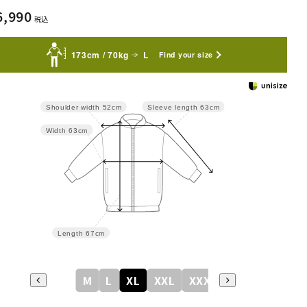
6,990
税込
173cm / 70kg
L
Find your size
Sleeve length
63cm
Shoulder width
52cm
Width
63cm
Length
67cm
M
L
XL
XXL
XXXL