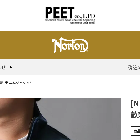
らせ
税込
刺繍 デニムジャケット
[
畝
商