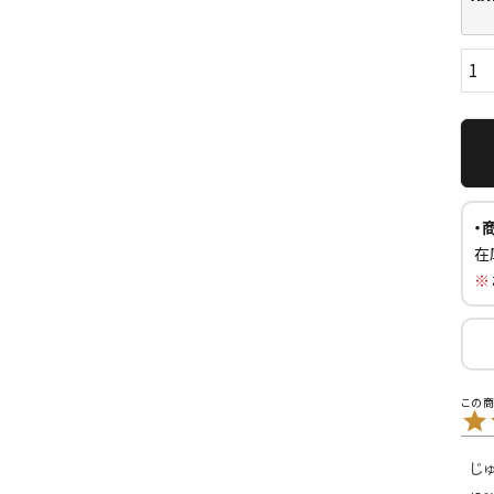
・
在
ら探す
並び順
※
円 ～
円
じ