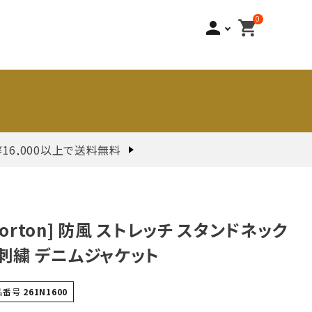
0
person
shopping_cart
¥16,000以上で送料無料
Norton] 防風 ストレッチ スタンドネック
刺繍 デニムジャケット
品番号
261N1600