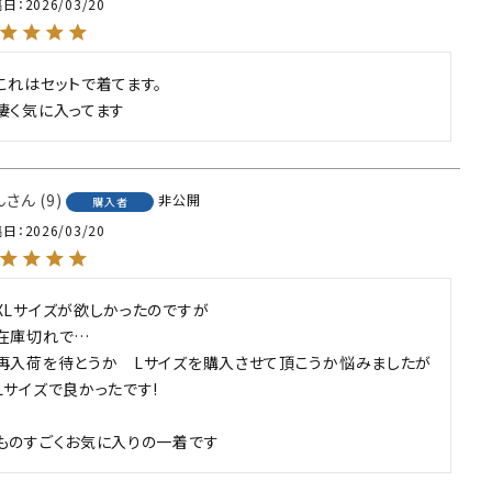
稿日
2026/03/20
これはセットで着てます。

凄く気に入ってます
ん
9
非公開
購入者
稿日
2026/03/20
XLサイズが欲しかったのですが

在庫切れで…

再入荷を待とうか　Lサイズを購入させて頂こうか悩みましたが

Lサイズで良かったです!

ものすごくお気に入りの一着です