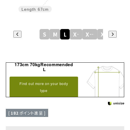
Length
67cm
S
M
L
XL
XXL
XXXL
173cm 70kgRecommended
L
Find out more on your body
type
[
182
ポイント進呈 ]