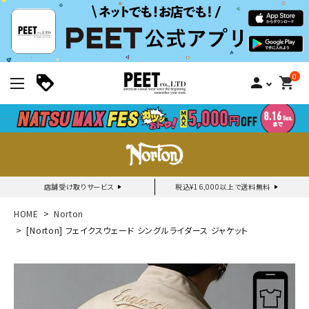
0
person
shopping_cart
店舗受け取りサービス
税込¥16,000以上で送料無料
新規会員登録｜ログイン
HOME
Norton
[Norton] フェイクスウェード シングルライダース ジャケット
ご利用ガイド
search