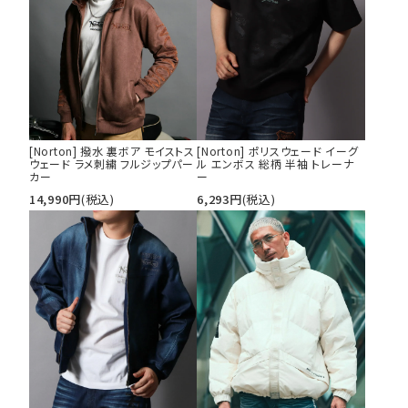
[Norton] 撥水 裏ボア モイストス
[Norton] ポリスウェード イーグ
ウェード ラメ刺繍 フルジップパー
ル エンボス 総柄 半袖 トレーナ
カー
ー
14,990
円
(税込)
6,293
円
(税込)