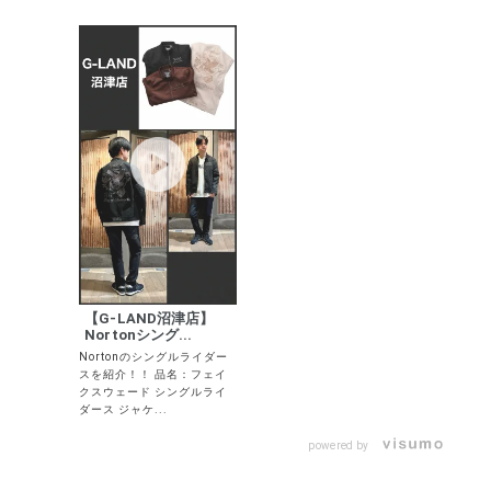
S
M
L
XL
XXL
XXXL
29inc
30inc
32inc
34inc
36inc
38inc
40inc
KIDS
カラー
tune
絞り込んで検索する
【G-LAND沼津店】
Nortonシング...
Nortonのシングルライダー
スを紹介！！ 品名：フェイ
クスウェード シングルライ
ダース ジャケ...
powered by