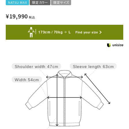
NATSU MAX
限定カラー
限定サイズ
¥
19,990
税込
173cm / 70kg
L
Find your size
Sleeve length
63cm
Shoulder width
47cm
Width
54cm