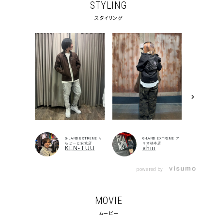
STYLING
スタイリング
キーワードから探す
search
価格から探す
円 ～
円
並び順
G-LAND EXTREME ら
G-LAND EXTREME ア
らぽーと安城店
リオ橋本店
KEN-TUU
shiii
カテゴリ
powered by
MOVIE
サイズ
ムービー