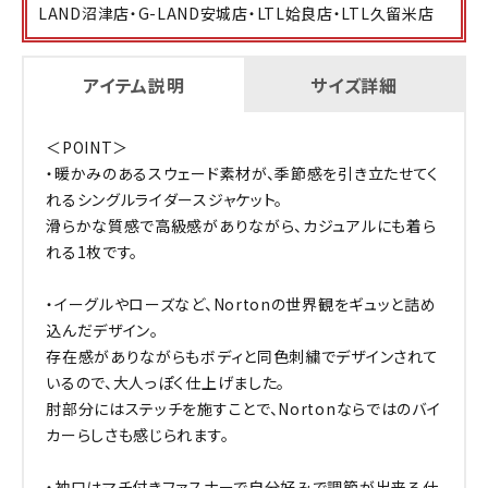
LAND沼津店・G-LAND安城店・LTL姶良店・LTL久留米店
アイテム説明
サイズ詳細
＜POINT＞
・暖かみのあるスウェード素材が、季節感を引き立たせてく
れるシングルライダースジャケット。
滑らかな質感で高級感がありながら、カジュアルにも着ら
れる1枚です。
・イーグルやローズなど、Nortonの世界観をギュッと詰め
込んだデザイン。
存在感がありながらもボディと同色刺繍でデザインされて
いるので、大人っぽく仕上げました。
肘部分にはステッチを施すことで、Nortonならではのバイ
カーらしさも感じられます。
・袖口はマチ付きファスナーで自分好みで調節が出来る仕