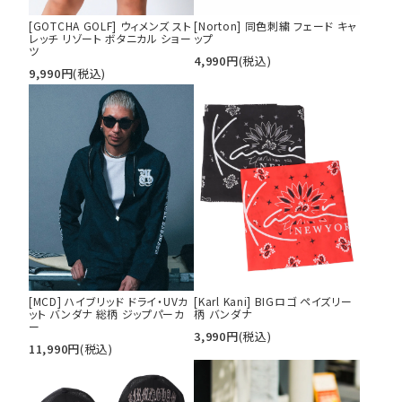
[GOTCHA GOLF] ウィメンズ スト
[Norton] 同色刺繍 フェード キャ
キーワードから探す
レッチ リゾート ボタニカル ショー
ップ
ツ
4,990
円
(税込)
search
9,990
円
(税込)
価格から探す
円 ～
円
並び順
カテゴリ
[MCD] ハイブリッド ドライ・UVカ
[Karl Kani] BIGロゴ ペイズリー
ット バンダナ 総柄 ジップパーカ
柄 バンダナ
サイズ
ー
3,990
円
(税込)
S
M
L
11,990
円
(税込)
XL
XXL
XXXL
29inc
30inc
32inc