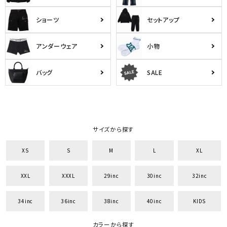
ショーツ
セットアップ
アンダーウェア
小物
バッグ
SALE
サイズから探す
XS
S
M
L
XL
XXL
XXXL
29inc
30inc
32inc
34inc
36inc
38inc
40inc
KIDS
カラーから探す