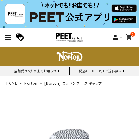
0
person
shopping_cart
店舗受け取り停止のお知らせ
税込¥16,000以上で送料無料
新規会員登録｜ログイン
HOME
Norton
[Norton] ワッペンワーク キャップ
ご利用ガイド
search