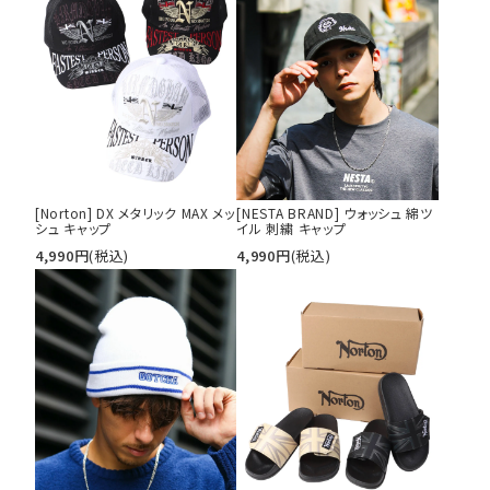
34inc
36inc
38inc
40inc
KIDS
カラー
[Norton] DX メタリック MAX メッ
[NESTA BRAND] ウォッシュ 綿ツ
tune
絞り込んで検索する
シュ キャップ
イル 刺繍 キャップ
4,990
円
(税込)
4,990
円
(税込)