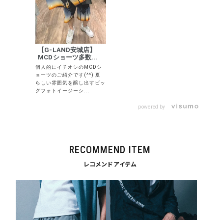
キーワードから探す
search
【G-LAND安城店】
MCDショーツ多数...
個人的にイチオシのMCDシ
価格から探す
ョーツのご紹介です(^^) 夏
らしい雰囲気を醸し出すビッ
円 ～
円
グフォトイージーシ...
並び順
powered by
カテゴリ
RECOMMEND ITEM
レコメンドアイテム
サイズ
S
M
L
XL
XXL
XXXL