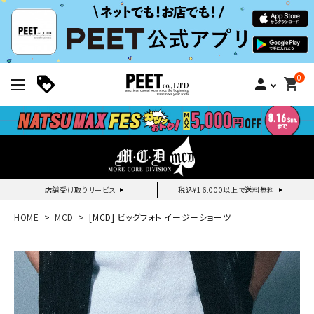
0
person
shopping_cart
店舗受け取りサービス
税込¥16,000以上で送料無料
新規会員登録｜ログイン
HOME
MCD
[MCD] ビッグフォト イージーショーツ
ご利用ガイド
search