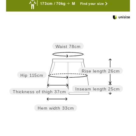
173cm / 70kg
M
Find your size
Waist
78cm
Rise length
26cm
Hip
115cm
Inseam length
25cm
Thickness of thigh
37cm
Hem width
33cm