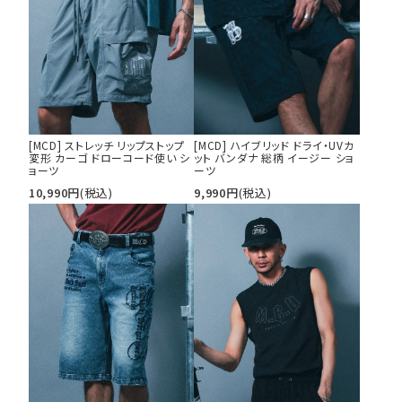
29inc
30inc
32inc
34inc
36inc
38inc
40inc
KIDS
カラー
[MCD] ストレッチ リップストップ
[MCD] ハイブリッド ドライ・UVカ
変形 カーゴ ドローコード使い シ
ット バンダナ 総柄 イージー ショ
ョーツ
ーツ
10,990
円
(税込)
9,990
円
(税込)
tune
絞り込んで検索する