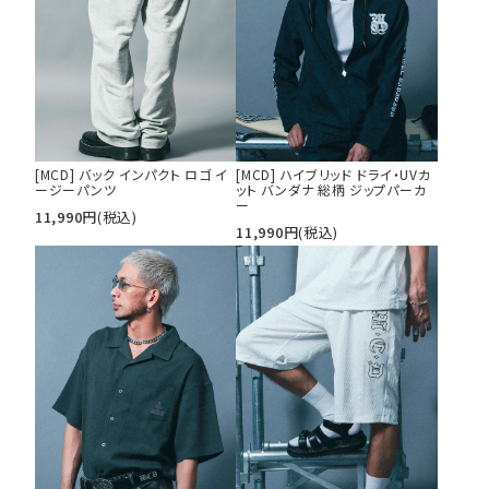
[MCD] バック インパクト ロゴ イ
[MCD] ハイブリッド ドライ・UVカ
ージーパンツ
ット バンダナ 総柄 ジップパーカ
ー
11,990
円
(税込)
11,990
円
(税込)