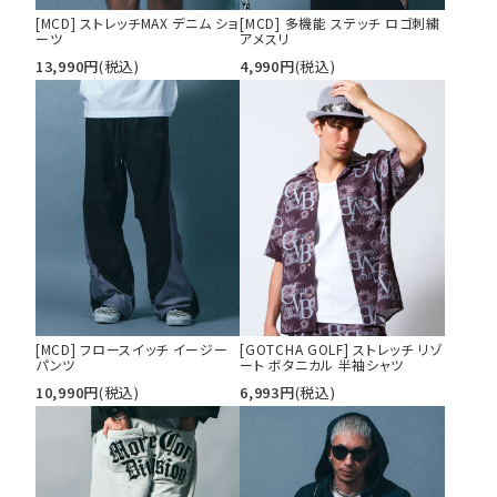
[MCD] ストレッチMAX デニム ショ
[MCD] 多機能 ステッチ ロゴ刺繍
ーツ
アメスリ
13,990
円
(税込)
4,990
円
(税込)
[MCD] フロースイッチ イージー
[GOTCHA GOLF] ストレッチ リゾ
パンツ
ート ボタニカル 半袖シャツ
10,990
円
(税込)
6,993
円
(税込)