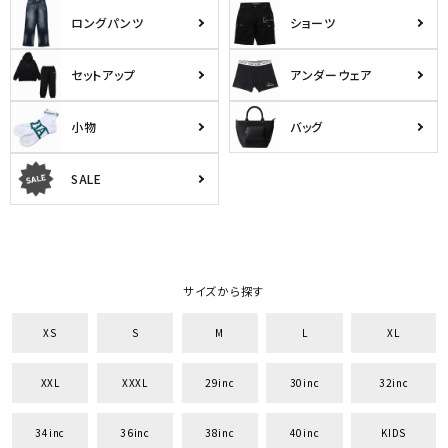
ロングパンツ
ショーツ
セットアップ
アンダーウェア
小物
バッグ
SALE
サイズから探す
XS
S
M
L
XL
XXL
XXXL
29inc
30inc
32inc
34inc
36inc
38inc
40inc
KIDS