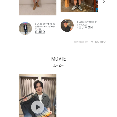
G-LAND EXTREME ア
G-LAND EXTREME 名
リオ八尾店
FUJIMON
古屋mozoワンダーシ
ティ店
GURO
powered by
MOVIE
ムービー