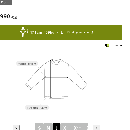
カラー
,990
税込
171cm / 69kg
L
Find your size
Width
54cm
Length
73cm
S
M
L
XL
XXL
XXXL