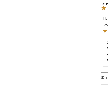
L
XXL
XXXL
inc
36inc
38inc
40inc
KIDS
TL
投
絞り込んで検索する
tune