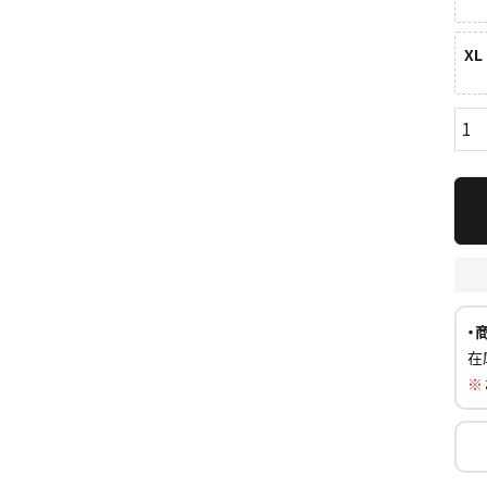
XL
ら探す
並び順
円 ～
円
・
在
※