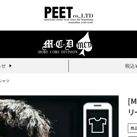
らせ
税込
Tシャツ
[
リ
商