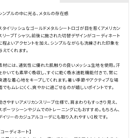
シンプルの中に光る、メタルの存在感
スタイリッシュなゴールドメタルシートロゴが目を惹くアメリカン
スリーブTシャツ。前後に施された切替デザインがコーディネート
に程よいアクセントを加え、シンプルながらも洗練された印象を
与えてくれます。
素材には、通気性に優れた肌触りの良いメッシュ生地を使用。汗
をかいても素早く吸収し、すぐに乾く吸水速乾機能付きで、常に
快適な着心地をキープしてくれます。暑い季節やアクティブな場
面でもムレにくく、爽やかに過ごせるのが嬉しいポイントです。
動きやすいアメリカンスリーブ仕様で、肩まわりもすっきり見え、
スポーツシーンやジムでのトレーニングにもおすすめ。もちろん、
デイリーのカジュアルコーデにも取り入れやすい1枚です。
【コーディネート】