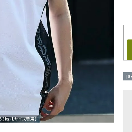
[
5
/63kg(Lサイズ着用)