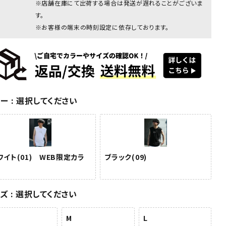
※店舗在庫にて出荷する場合は発送が遅れることがございま
す。
※お客様の端末の時刻設定に依存しております。
ワイト
ホワイト
ホワイト
ホワイト
ブラック(09)
ブラック
ラー
選択してください
) WEB
(01) WEB
(01) WEB
(01) WEB
定カラー
限定カラー
限定カラー
限定カラー
ワイト(01) WEB限定カラ
ブラック(09)
イズ
選択してください
M
L