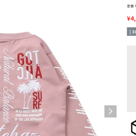
定価
¥
4
[
3