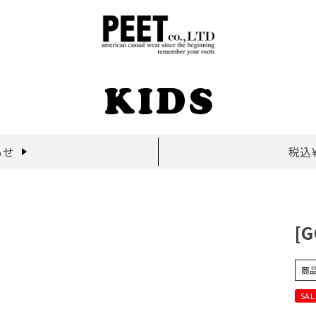
らせ
税込
[
商
SAL