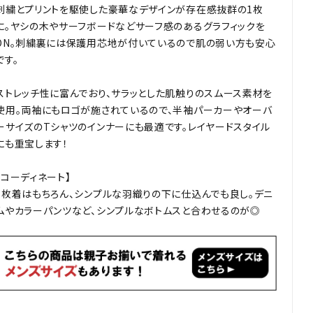
刺繍とプリントを駆使した豪華なデザインが存在感抜群の1枚
に。ヤシの木やサーフボードなどサーフ感のあるグラフィックを
ON。刺繍裏には保護用芯地が付いているので肌の弱い方も安心
です。
ストレッチ性に富んでおり、サラッとした肌触りのスムース素材を
使用。両袖にもロゴが施されているので、半袖パーカーやオーバ
ーサイズのTシャツのインナーにも最適です。レイヤードスタイル
にも重宝します！
【コーディネート】
1枚着はもちろん、シンプルな羽織りの下に仕込んでも良し。デニ
ムやカラーパンツなど、シンプルなボトムスと合わせるのが◎