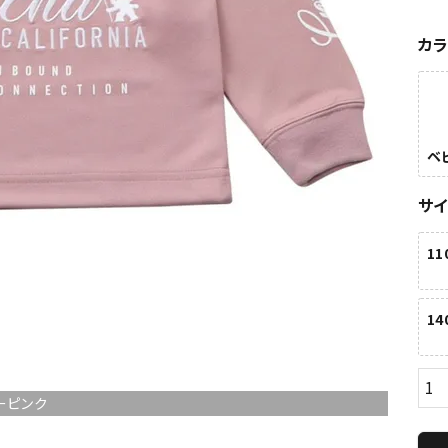
カ
ベ
サ
11
14
ーピンク