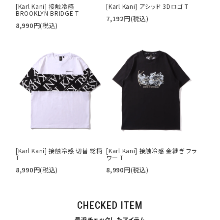
[Karl Kani] 接触冷感
[Karl Kani] アシッド 3Dロゴ T
BROOKLYN BRIDGE T
7,192
円
(税込)
8,990
円
(税込)
[Karl Kani] 接触冷感 切替 総柄
[Karl Kani] 接触冷感 金継ぎ フラ
T
ワー T
8,990
円
(税込)
8,990
円
(税込)
CHECKED ITEM
最近チェックしたアイテム