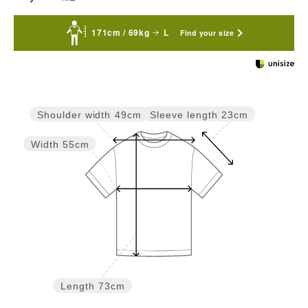
171cm / 69kg
L
Find your size
Sleeve length
23cm
Shoulder width
49cm
Width
55cm
Length
73cm