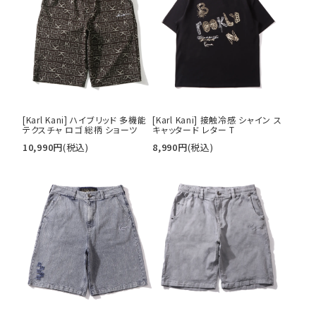
カテゴリ
サイズ
S
M
L
[Karl Kani] ハイブリッド 多機能
[Karl Kani] 接触冷感 シャイン ス
XL
XXL
XXXL
テクスチャ ロゴ 総柄 ショーツ
キャッタード レター T
29inc
30inc
32inc
10,990
円
(税込)
8,990
円
(税込)
34inc
36inc
38inc
40inc
KIDS
カラー
tune
絞り込んで検索する