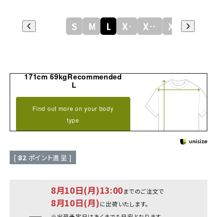
S
M
L
XL
XXL
XXXL
171cm 69kgRecommended
L
Find out more on your body
type
[
82
ポイント進呈 ]
8月10日(月)13:00
までのご注文で
8月10日(月)
に出荷いたします。
※出荷予定日はあくまでも目安となります。