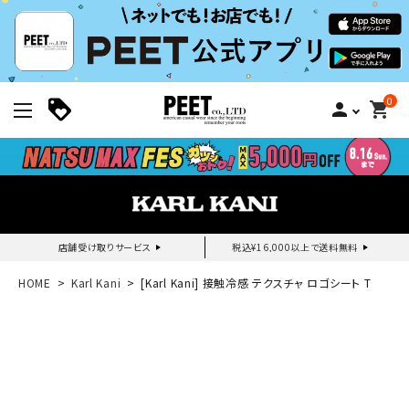
0
person
shopping_cart
店舗受け取りサービス
税込¥16,000以上で送料無料
新規会員登録｜ログイン
HOME
Karl Kani
[Karl Kani] 接触冷感 テクスチャ ロゴシート T
ご利用ガイド
search