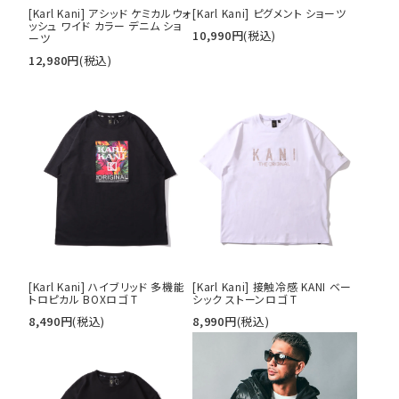
[Karl Kani] アシッド ケミカルウォ
[Karl Kani] ピグメント ショーツ
ッシュ ワイド カラー デニム ショ
10,990
円
(税込)
ーツ
12,980
円
(税込)
[Karl Kani] ハイブリッド 多機能
[Karl Kani] 接触冷感 KANI ベー
トロピカル BOXロゴ T
シック ストーンロゴ T
8,490
円
(税込)
8,990
円
(税込)