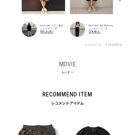
Karl Kani イオン越谷
Karl Kani 名古屋mozo
レイクタウン店
ワンダーシティ店
Mizuki
Okiku.
powered by
MOVIE
ムービー
キーワードから探す
search
RECOMMEND ITEM
価格から探す
レコメンドアイテム
円 ～
円
並び順