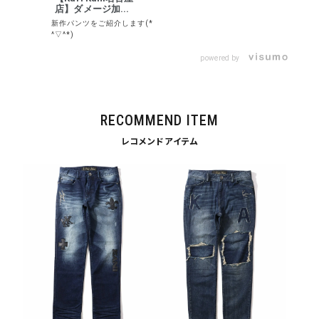
店】ダメージ加...
新作パンツをご紹介します(*
^▽^*)
powered by
tune
絞り込んで検索する
RECOMMEND ITEM
レコメンドアイテム