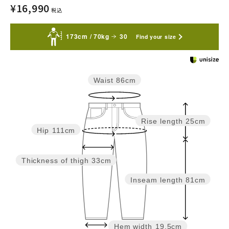
¥
16,990
税込
173cm / 70kg
30
Find your size
Waist
86cm
Rise length
25cm
Hip
111cm
Thickness of thigh
33cm
Inseam length
81cm
Hem width
19.5cm