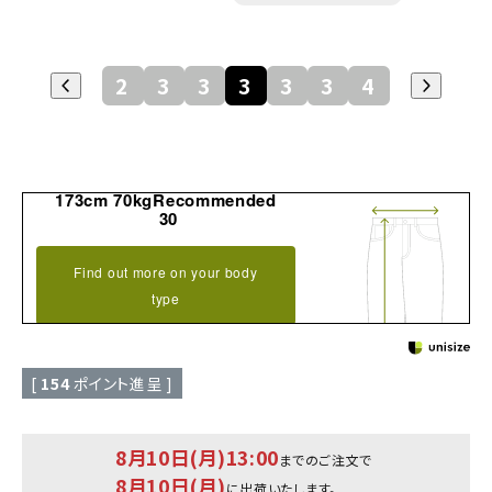
29
30
32
34
36
38
40
173cm 70kgRecommended
30
Find out more on your body
type
[
154
ポイント進呈 ]
8月10日(月)13:00
までのご注文で
8月10日(月)
に出荷いたします。