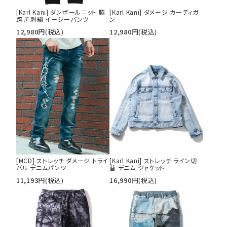
[Karl Kani] ダンボールニット 脇
[Karl Kani] ダメージ カーディガ
跨ぎ 刺繍 イージーパンツ
ン
12,980
円
(税込)
12,980
円
(税込)
[MCD] ストレッチ ダメージ トライ
[Karl Kani] ストレッチ ライン切
バル デニムパンツ
替 デニム ジャケット
11,193
円
(税込)
16,990
円
(税込)