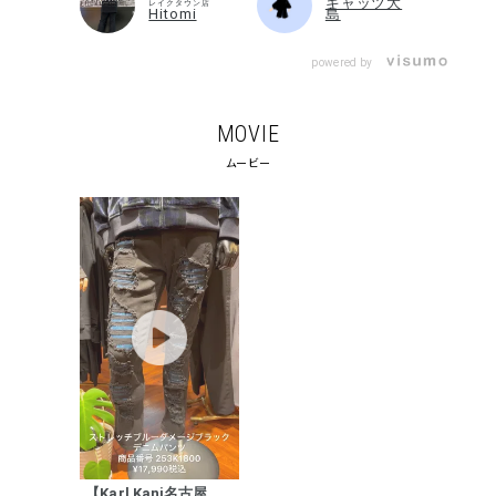
キャッツ大
レイクタウン店
Hitomi
島
search
powered by
価格から探す
円 ～
円
MOVIE
並び順
ムービー
カテゴリ
サイズ
S
M
L
XL
XXL
XXXL
29inc
30inc
32inc
34inc
36inc
38inc
40inc
KIDS
カラー
【Karl Kani名古屋