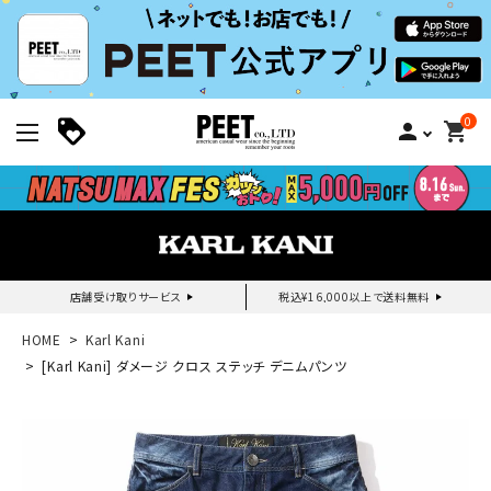
0
person
shopping_cart
店舗受け取りサービス
税込¥16,000以上で送料無料
新規会員登録｜ログイン
HOME
Karl Kani
[Karl Kani] ダメージ クロス ステッチ デニムパンツ
ご利用ガイド
search