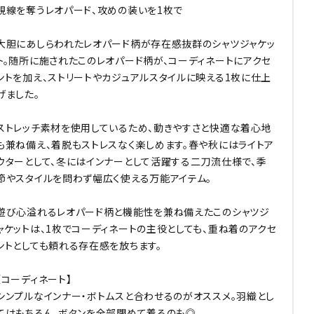
視線を奪うレオパード、攻めの装いを1枚で
大胆にあしらわれたレオパード柄が存在感抜群のシャツジャケッ
ト。随所に施されたこのレオパード柄が、コーディネートにアクセ
ントを加え、ストリートやカジュアルスタイルに映える1枚に仕上
げました。
ストレッチ素材を使用しているため、動きやすさと快適な着心地
も兼ね備え、着脱もストレスなく楽しめます。春や秋にはライトア
ウターとして、冬にはインナーとして活躍する二刀流仕様で、季
節やスタイルを問わず幅広く使える万能アイテム。
遊び心溢れるレオパード柄と機能性を兼ね備えたこのシャツジ
ャケットは、1枚でコーディネートの主役としても、重ね着のアクセ
ントとしても頼れる存在感を放ちます。
【コーディネート】
シンプルなインナー・ボトムスと合わせるのがオススメ。羽織とし
てはもちろん、ボタンを全部閉めて着るのも◎