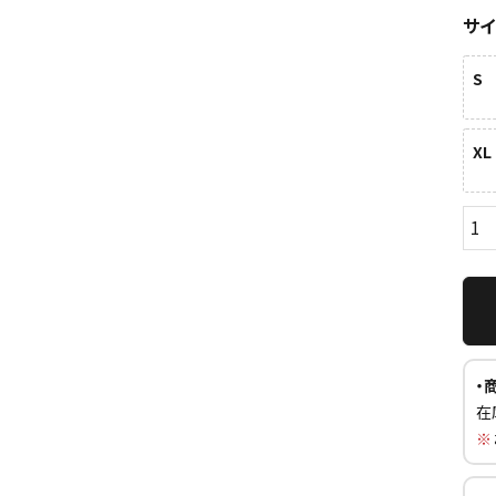
サ
S
XL
ら探す
並び順
円 ～
円
・
在
※