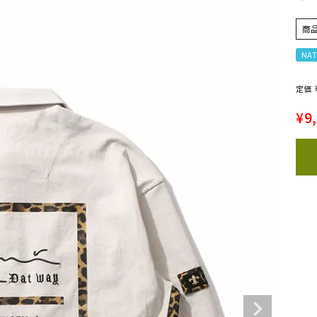
商
NAT
定価
¥
9