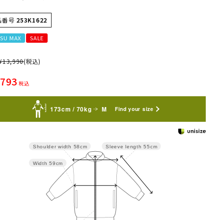
品番号
253K1622
SU MAX
SALE
¥
13,990
(税込)
,793
税込
173cm / 70kg
M
Find your size
Sleeve length
55cm
Shoulder width
58cm
Width
59cm