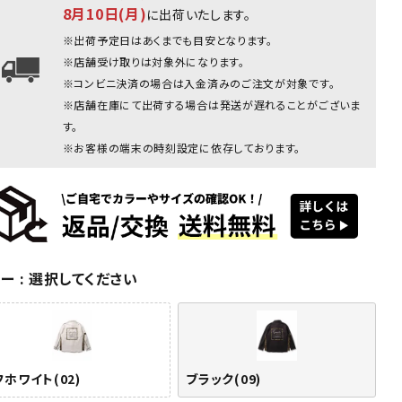
8月10日(月)
に出荷いたします。
オフホワイト
※出荷予定日はあくまでも目安となります。
※店舗受け取りは対象外になります。
※コンビニ決済の場合は入金済みのご注文が対象です。
※店舗在庫にて出荷する場合は発送が遅れることがございま
す。
※お客様の端末の時刻設定に依存しております。
ホワイト
ブラック(09)
ブラック(09)
ブラック(09)
ブラック(09)
オフホ
(02)
(0
ラー
選択してください
フホワイト(02)
ブラック(09)