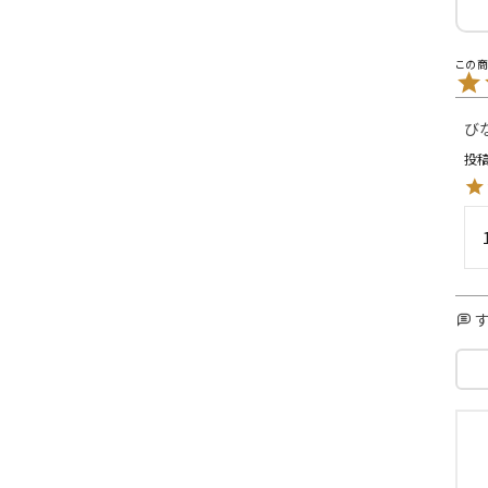
L
XXL
XXXL
inc
36inc
38inc
40inc
KIDS
び
投
絞り込んで検索する
tune