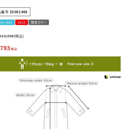
品番号
253K1403
SU MAX
SALE
限定カラー
¥
13,990
(税込)
,793
税込
173cm / 70kg
M
Find your size
Shoulder width
43cm
Sleeve length
62cm
Width
55cm