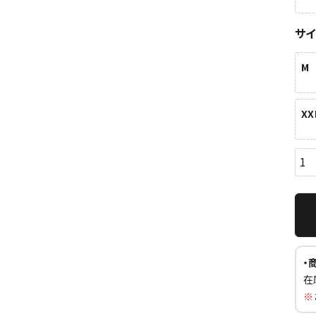
サ
M
XX
ら探す
並び順
円 ～
円
・
在
※