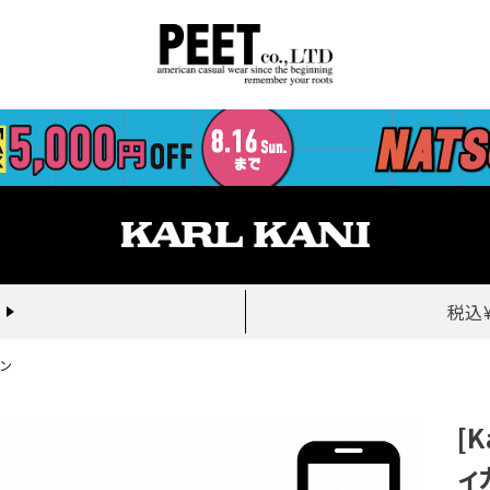
税込
ガン
[
ィ