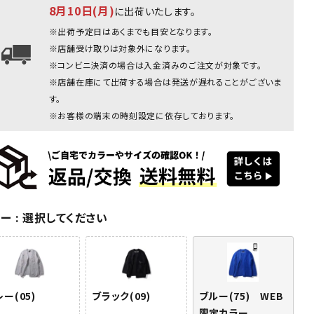
8月10日(月)
に出荷いたします。
グレー
※出荷予定日はあくまでも目安となります。
※店舗受け取りは対象外になります。
※コンビニ決済の場合は入金済みのご注文が対象です。
※店舗在庫にて出荷する場合は発送が遅れることがございま
す。
※お客様の端末の時刻設定に依存しております。
ク(09)
ブラック(09)
ブルー
ブルー
ブルー
ブラック
(75) WEB
(75) WEB
(75) WEB
限定カラー
限定カラー
限定カラー
ラー
選択してください
ー(05)
ブラック(09)
ブルー(75) WEB
限定カラー