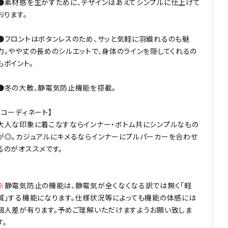
●素材感を生かすために、デザインはあえてシンプルに仕上げて
おります。
●フロントはボタンレスのため、サッと気軽に羽織れるのも魅
力。やや丈の長めのシルエットで、身体のラインを隠してくれるの
もポイント。
●冬の大敵、静電気防止機能を搭載。
【コーディネート】
大人な印象に着こなすならインナー・ボトム共にシンプルなもの
が◎。カジュアルにキメるならインナーにプルパーカーを合わせ
るのがオススメです。
※
静電気防止の機能は、静電気が全くなくなる訳では無く「軽
減」する機能になります。仕様状況等によっても機能の体感には
個人差が有ります。予めご理解いただけますようお願い致しま
す。