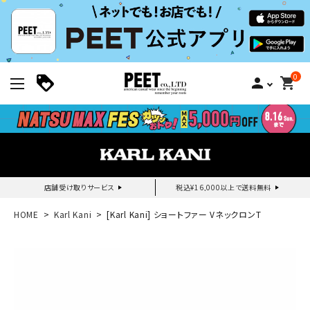
0
person
shopping_cart
店舗受け取りサービス
税込¥16,000以上で送料無料
新規会員登録｜ログイン
HOME
Karl Kani
[Karl Kani] ショートファー VネックロンT
ご利用ガイド
search