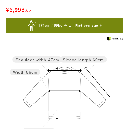
¥
6,993
税込
171cm / 69kg
L
Find your size
Sleeve length
60cm
Shoulder width
47cm
Width
56cm