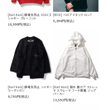
カラー
[Karl Kani] 静電気防止 USロゴ
[MCD] ベロア Vネック ロンT
シャギー クルーニット
5,394
円
(税込)
10,990
円
(税込)
tune
絞り込んで検索する
[Karl Kani] 静電気防止 シャギー
[Karl Kani] 撥水 裏ボア ストレッ
コーディガン
チ スウェード フード脱着 ジップ
パーカー
9,793
円
(税込)
13,592
円
(税込)