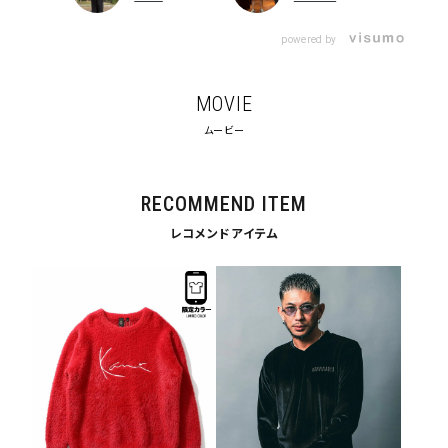
search
powered by
価格から探す
MOVIE
円 ～
円
ムービー
並び順
RECOMMEND ITEM
カテゴリ
レコメンドアイテム
サイズ
S
M
L
XL
XXL
XXXL
29inc
30inc
32inc
34inc
36inc
38inc
40inc
KIDS