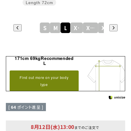
Length
72cm
S
M
L
XL
XXL
XXXL
171cm 69kgRecommended
L
Find out more on your body
type
[
64
ポイント進呈 ]
8月12日(水)13:00
までのご注文で