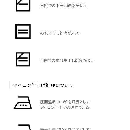
円 ～
円
日陰での平干し乾燥がよい。
並び順
ぬれ平干し乾燥がよい。
カテゴリ
サイズ
日陰でのぬれ平干し乾燥がよい。
S
M
L
XL
XXL
XXXL
29inc
30inc
32inc
アイロン仕上げ処理について
34inc
36inc
38inc
40inc
KIDS
カラー
底面温度 200℃を限度として
アイロン仕上げ処理ができる。
底面温度 150℃を限度として