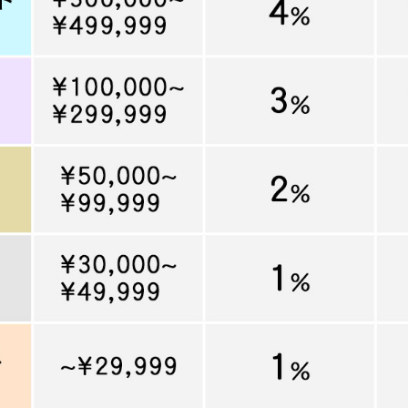
L
XXL
XXXL
inc
36inc
38inc
40inc
KIDS
絞り込んで検索する
tune