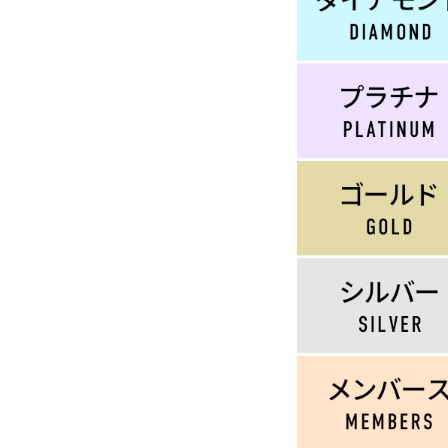
サイズ
S
M
L
X
29inc
30inc
32inc
34
カラー