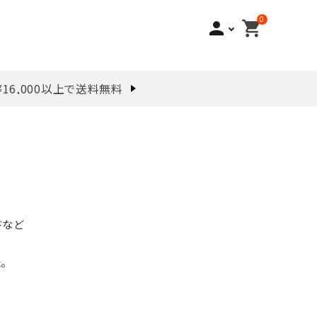
0
person
shopping_cart
¥16,000以上で送料無料
ドなど
。
！