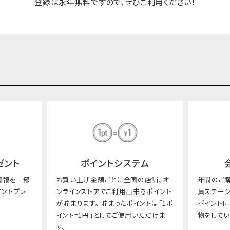
登録は永年無料ですので、ぜひご利用ください！
ゼント
ポイントシステム
情報を一部
お買い上げ金額ごとに全国の店舗、オ
年間のご
イントプレ
ンラインストアでご利用出来るポイント
員ステージ
が貯まります。
貯まったポイントは「1ポ
ポイント
イント=1円」としてご使用いただけま
物をしてい
す。