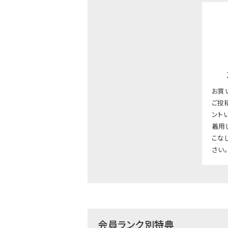
お買
ご投
ント
着用
こな
さい
会員ランク別特典