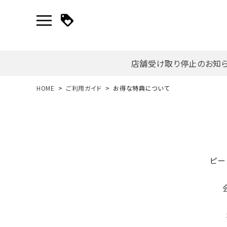
店舗受け取り停止のお知
新規会員登録｜ログイン
HOME
ご利用ガイド
お得な特典について
ご利用ガイド
search
ピー
詳しい条件から探す