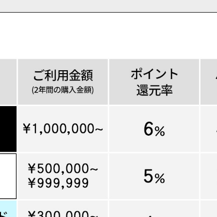
ら探す
並び順
円 ～
円