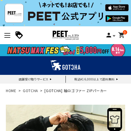
0
person
shopping_cart
店舗受け取りサービス
税込¥16,000以上で送料無料
新規会員登録｜ログイン
HOME
GOTCHA
[GOTCHA] 袖ロゴ ファー ZIPパーカー
ご利用ガイド
search