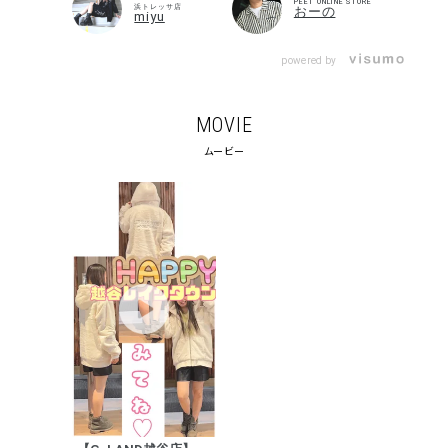
PEET ONLINE STORE
浜トレッサ店
おーの
miyu
search
powered by
価格から探す
円 ～
円
MOVIE
並び順
ムービー
カテゴリ
サイズ
S
M
L
XL
XXL
XXXL
29inc
30inc
32inc
34inc
36inc
38inc
40inc
KIDS