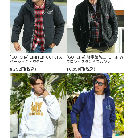
[GOTCHA] LIMITED GOTCHA
[GOTCHA] 静電気防止 モール W
ベーシック アウター
フロント スタンド ブルゾン
8,792
円
(税込)
10,990
円
(税込)