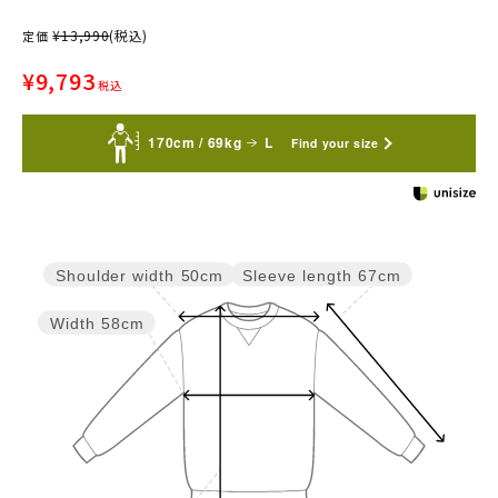
¥
13,990
(税込)
定価
¥
9,793
税込
170cm / 69kg
L
Find your size
Sleeve length
67cm
Shoulder width
50cm
Width
58cm