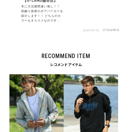
【G-LAND越谷店】
カラー
冬に大活躍間違い無し！！
肌触り抜群のボアパーカーを
紹介します！！ どちらのカ
ラーもオススメなのです...
powered by
tune
絞り込んで検索する
RECOMMEND ITEM
レコメンドアイテム