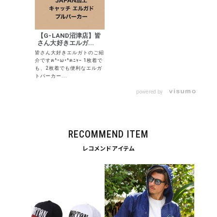
search
価格から探す
【G-LAND沼津店】皆
円 ～
円
さん大好きエルガ...
皆さん大好きエルガトのご紹
介ですฅ^•ω•^ฅﾆｬｰ 1枚着で
並び順
も、2枚着でも便利なエルガ
トパーカー...
powered by
カテゴリ
RECOMMEND ITEM
サイズ
レコメンドアイテム
S
M
L
XL
XXL
XXXL
29inc
30inc
32inc
34inc
36inc
38inc
40inc
KIDS
カラー