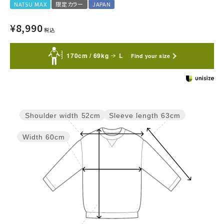
NATSU MAX
限定カラー
JAPAN
¥
8,990
税込
170cm / 69kg
L
Find your size
Sleeve length
63cm
Shoulder width
52cm
Width
60cm