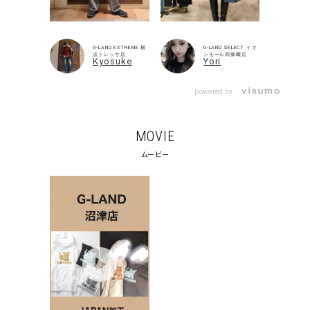
G-LAND EXTREME 横
G-LAND SELECT イオ
浜トレッサ店
ンモール四條畷店
Kyosuke
Yori
powered by
MOVIE
ムービー
キーワードから探す