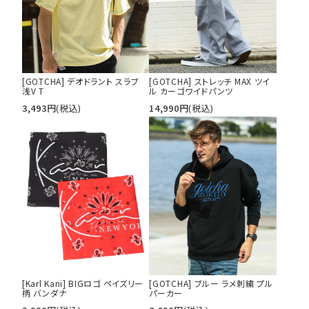
[GOTCHA] デオドラント スラブ
[GOTCHA] ストレッチ MAX ツイ
浅V T
ル カーゴワイドパンツ
3,493
円
(税込)
14,990
円
(税込)
[Karl Kani] BIGロゴ ペイズリー
[GOTCHA] ブルー ラメ刺繍 プル
柄 バンダナ
パーカー