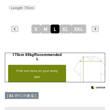
Length
70cm
S
M
L
XL
XXL
170cm 69kgRecommended
L
Find out more on your body
type
[
82
ポイント進呈 ]