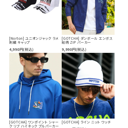
tune
絞り込んで検索する
[Norton] ユニオンジャック ラメ
[GOTCHA] ダンボール エンボス
刺繍 キャップ
総柄 ZIP パーカー
4,990
円
(税込)
9,990
円
(税込)
[GOTCHA] ワンポイント シャー
[GOTCHA] ライン ニット ワッチ
ク リブ ハイネック プルパーカー