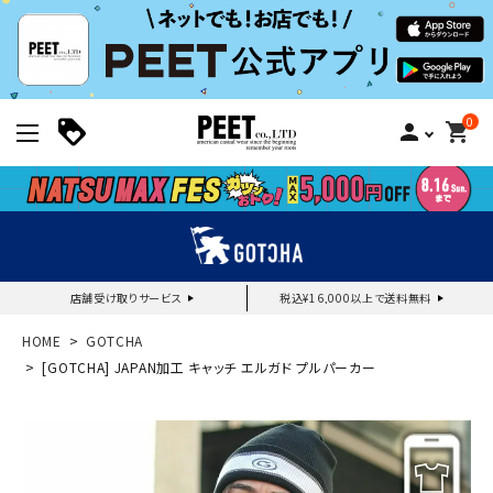
0
person
shopping_cart
店舗受け取りサービス
税込¥16,000以上で送料無料
新規会員登録｜ログイン
HOME
GOTCHA
[GOTCHA] JAPAN加工 キャッチ エルガド プルパーカー
ご利用ガイド
search