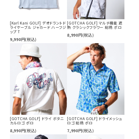
[Karl Kani GOLF] デオドラントド
[GOTCHA GOLF] マルチ機能 遮
ライケーブル ジャカード ハーフジ
熱 クラシックフラワー 総柄 ポロ
ップ T
8,990
円
(税込)
9,990
円
(税込)
[GOTCHA GOLF] ドライ ボタニ
[GOTCHA GOLF] ドライメッシュ
カルロゴ ポロ
ロゴ 総柄 ポロ
8,990
円
(税込)
7,990
円
(税込)