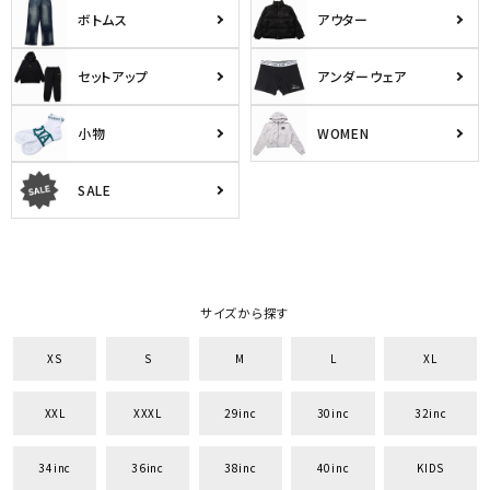
ボトムス
アウター
セットアップ
アンダーウェア
小物
WOMEN
SALE
サイズから探す
XS
S
M
L
XL
XXL
XXXL
29inc
30inc
32inc
34inc
36inc
38inc
40inc
KIDS