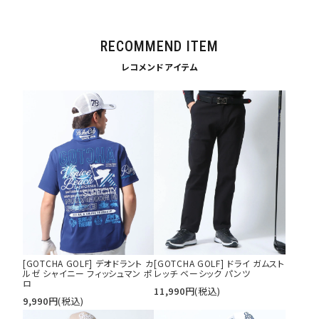
RECOMMEND ITEM
カテゴリ
レコメンドアイテム
サイズ
S
M
L
XL
XXL
XXXL
29inc
30inc
32inc
34inc
36inc
38inc
40inc
KIDS
カラー
[GOTCHA GOLF] デオドラント カ
[GOTCHA GOLF] ドライ ガムスト
ルゼ シャイニー フィッシュマン ポ
レッチ ベーシック パンツ
ロ
11,990
円
(税込)
9,990
円
(税込)
tune
絞り込んで検索する