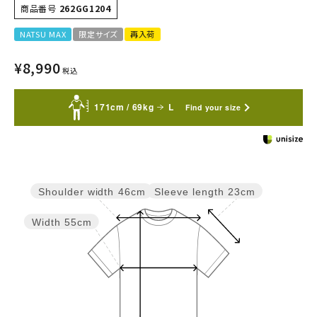
商品番号
262GG1204
NATSU MAX
限定サイズ
再入荷
¥
8,990
税込
171cm / 69kg
L
Find your size
Sleeve length
23cm
Shoulder width
46cm
Width
55cm