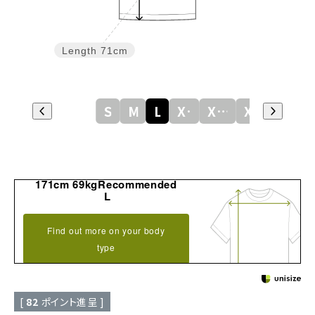
Length
71cm
S
M
L
XL
XXL
XXXL
171cm 69kgRecommended
L
Find out more on your body
type
[
82
ポイント進呈 ]