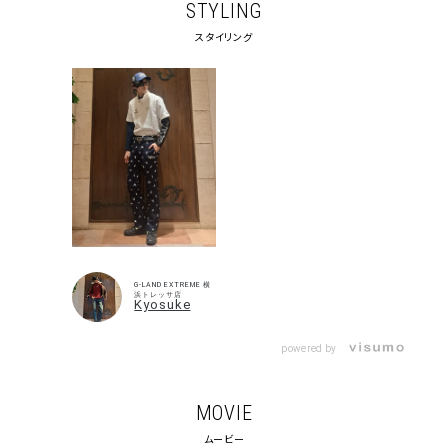
STYLING
スタイリング
キーワードから探す
G-LAND EXTREME 横
浜トレッサ店
Kyosuke
search
powered by
価格から探す
円 ～
円
MOVIE
並び順
ムービー