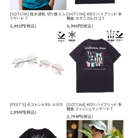
[GOTCHA] 吸水速乾 切り替え レ
[GOTCHA] KIDS ハイブリッド 多
キーワードから探す
イヤード T
機能 ボタニカルロゴ T
3,493
円
(税込)
3,990
円
(税込)
search
価格から探す
円 ～
円
並び順
カテゴリ
[PEET S] ボストンメタル メガネ
[GOTCHA] KIDS ハイブリッド 多
機能 フィッシュマンデート T
2,990
円
(税込)
サイズ
2,794
円
(税込)
S
M
L
XL
XXL
XXXL