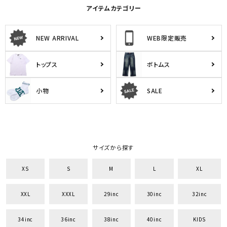
アイテムカテゴリー
NEW ARRIVAL
WEB限定販売
トップス
ボトムス
小物
SALE
サイズから探す
XS
S
M
L
XL
XXL
XXXL
29inc
30inc
32inc
34inc
36inc
38inc
40inc
KIDS