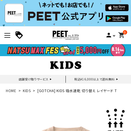
0
person
shopping_cart
店舗受け取りサービス
税込¥16,000以上で送料無料
新規会員登録｜ログイン
HOME
KIDS
[GOTCHA] KIDS 吸水速乾 切り替え レイヤード T
ご利用ガイド
search