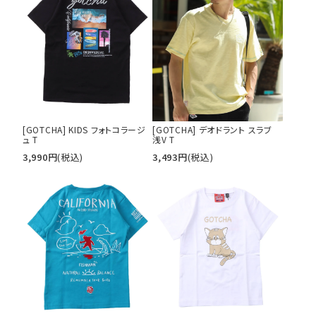
29inc
30inc
32inc
34inc
36inc
38inc
40inc
KIDS
カラー
[GOTCHA] KIDS フォトコラージ
[GOTCHA] デオドラント スラブ
ュ T
浅V T
tune
絞り込んで検索する
3,990
円
(税込)
3,493
円
(税込)