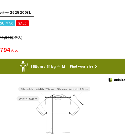
品番号
262G2003L
SU MAX
SALE
¥
3,990
(税込)
,794
税込
158cm / 51kg
M
Find your size
Sleeve length
20cm
Shoulder width
55cm
Width
53cm