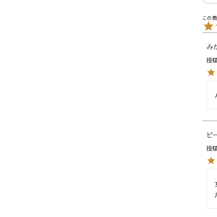
L
XXL
XXXL
inc
36inc
38inc
40inc
KIDS
み
投
絞り込んで検索する
tune
ピ
投