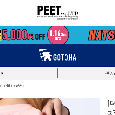
税込
ン 砂浜 らくがき T
[
ュ