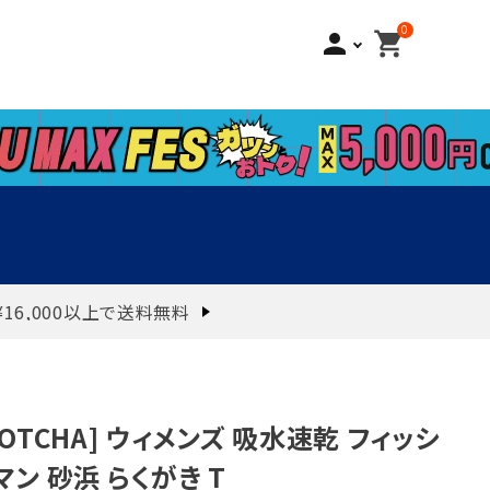
0
person
shopping_cart
¥16,000以上で送料無料
GOTCHA] ウィメンズ 吸水速乾 フィッシ
マン 砂浜 らくがき T