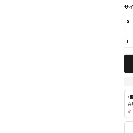
サ
S
ら探す
並び順
円 ～
円
・
在
※