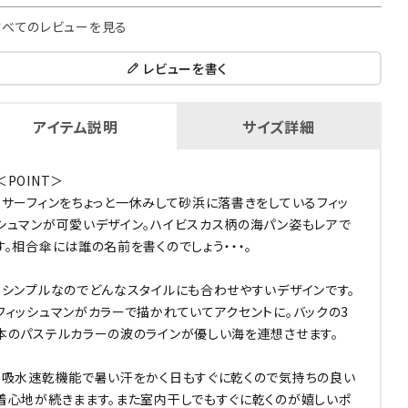
すべてのレビューを見る
レビューを書く
アイテム説明
サイズ詳細
＜POINT＞
・サーフィンをちょっと一休みして砂浜に落書きをしているフィッ
シュマンが可愛いデザイン。ハイビスカス柄の海パン姿もレアで
す。相合傘には誰の名前を書くのでしょう・・・。
・シンプルなのでどんなスタイルにも合わせやすいデザインです。
フィッシュマンがカラーで描かれていてアクセントに。バックの3
本のパステルカラーの波のラインが優しい海を連想させます。
・吸水速乾機能で暑い汗をかく日もすぐに乾くので気持ちの良い
着心地が続きまます。また室内干しでもすぐに乾くのが嬉しいポ