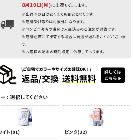
8月10日(月)
に出荷いたします。
ピンク：167cm(Lサイズ着用
※出荷予定日はあくまでも目安となります。
※店舗受け取りは対象外になります。
※コンビニ決済の場合は入金済みのご注文が対象です。
※店舗在庫にて出荷する場合は発送が遅れることがございま
す。
※お客様の端末の時刻設定に依存しております。
ワイト
ホワイト
ホワイト
ホワイト
ピンク(32)
ピンク
(01)
(01)
(01)
(01)
ラー
選択してください
イト(01)
ピンク(32)