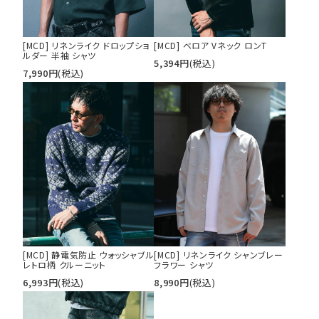
tune
絞り込んで検索する
[MCD] リネンライク ドロップショ
[MCD] ベロア Vネック ロンT
ルダー 半袖 シャツ
5,394
円
(税込)
7,990
円
(税込)
[MCD] 静電気防止 ウォッシャブル
[MCD] リネンライク シャンブレー
レトロ柄 クルーニット
フラワー シャツ
6,993
円
(税込)
8,990
円
(税込)