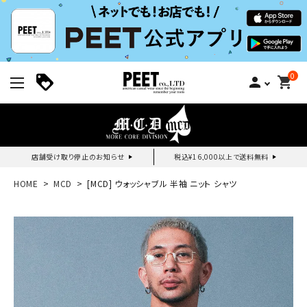
0
person
shopping_cart
店舗受け取り停止のお知らせ
税込¥16,000以上で送料無料
新規会員登録｜ログイン
HOME
MCD
[MCD] ウォッシャブル 半袖 ニット シャツ
ご利用ガイド
search