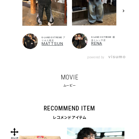
G-LAND EXTREME 横
G-LAND EXTREME ア
浜トレッサ店
リオ八尾店
RENA
MATTSUN
powered by
MOVIE
ムービー
キーワードから探す
search
RECOMMEND ITEM
レコメンドアイテム
価格から探す
円 ～
円