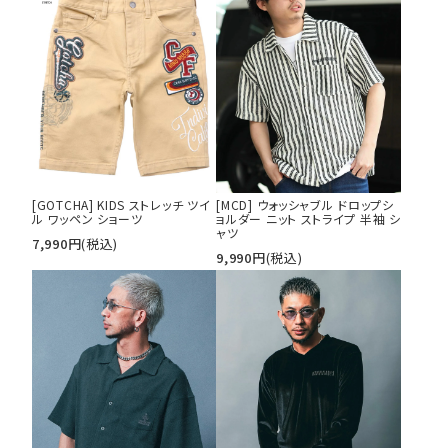
並び順
カテゴリ
サイズ
S
M
L
[GOTCHA] KIDS ストレッチ ツイ
[MCD] ウォッシャブル ドロップシ
XL
XXL
XXXL
ル ワッペン ショーツ
ョルダー ニット ストライプ 半袖 シ
ャツ
29inc
30inc
32inc
7,990
円
(税込)
9,990
円
(税込)
34inc
36inc
38inc
40inc
KIDS
カラー