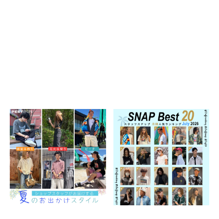
40inc
KIDS
カラー
tune
絞り込んで検索する
＼ショップスタッフがお届けす
MONTHLY STAFF SNAP
る／ 夏のお出かけスタイル
BEST 20
2026.08.07
2026.08.04
スタッフコンテンツ
特集一覧
スタッフコンテンツ
特集一覧