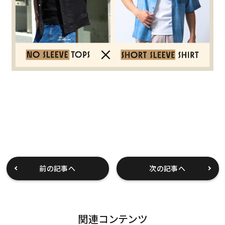
search
価格から探す
円 ～
円
並び順
カテゴリ
前の記事へ
次の記事へ
サイズ
S
M
L
XL
XXL
XXXL
29inc
30inc
32inc
関連コンテンツ
34inc
36inc
38inc